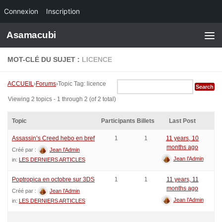
Connexion
Inscription
Skip to content
Asamacubi
MOT-CLÉ DU SUJET :
LICENCE
ACCUEIL
›
Forums
›
Topic Tag: licence
Viewing 2 topics - 1 through 2 (of 2 total)
Topic
Participants
Billets
Last Post
Assassin’s Creed hebo en bref
1
1
11 years, 10
months ago
Créé par :
Jean l’Admin
Jean l’Admin
in:
LES DERNIERS ARTICLES
Poptropica en octobre sur 3DS
1
1
11 years, 11
months ago
Créé par :
Jean l’Admin
Jean l’Admin
in:
LES DERNIERS ARTICLES