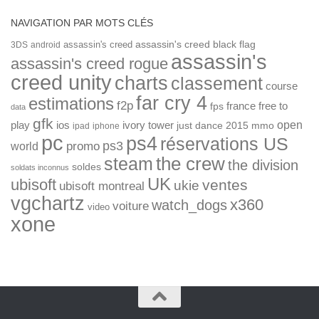
NAVIGATION PAR MOTS CLÉS
assassin's creed
assassin's creed black flag
3DS
android
assassin's
assassin's creed rogue
creed unity
charts
classement
course
far cry 4
estimations
f2p
france
free to
fps
data
gfk
open
ios
play
ivory tower
just dance 2015
mmo
ipad
iphone
pc
ps4
réservations US
ps3
world
promo
the crew
steam
the division
soldes
soldats inconnus
UK
ubisoft
ventes
ukie
ubisoft montreal
vgchartz
x360
watch_dogs
voiture
video
xone