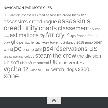
NAVIGATION PAR MOTS CLÉS
assassin's creed
assassin's creed black flag
3DS
android
assassin's
assassin's creed rogue
creed unity
charts
classement
course
far cry 4
estimations
f2p
france
free to
fps
data
gfk
open
ios
play
ivory tower
just dance 2015
mmo
ipad
iphone
pc
ps4
réservations US
ps3
world
promo
the crew
steam
the division
soldes
soldats inconnus
UK
ubisoft
ventes
ukie
ubisoft montreal
vgchartz
x360
watch_dogs
voiture
video
xone