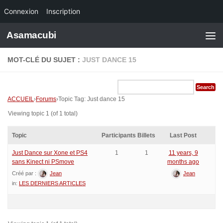
Connexion
Inscription
Skip to content
Asamacubi
MOT-CLÉ DU SUJET :
JUST DANCE 15
ACCUEIL
›
Forums
›
Topic Tag: Just dance 15
Viewing topic 1 (of 1 total)
Topic
Participants
Billets
Last Post
Just Dance sur Xone et PS4
1
1
11 years, 9
sans Kinect ni PSmove
months ago
Créé par :
Jean
Jean
in:
LES DERNIERS ARTICLES