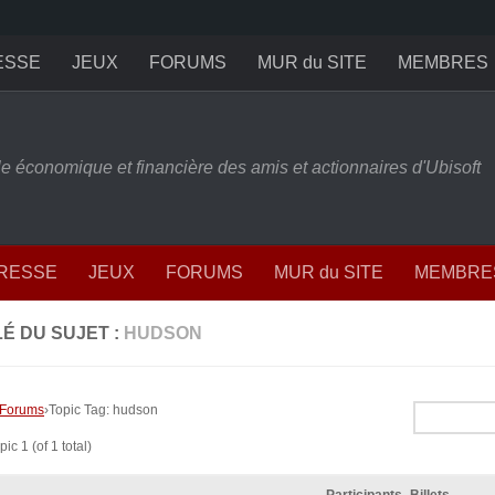
ESSE
JEUX
FORUMS
MUR du SITE
MEMBRES
ille économique et financière des amis et actionnaires d'Ubisoft
PRESSE
JEUX
FORUMS
MUR du SITE
MEMBRE
É DU SUJET :
HUDSON
Forums
›
Topic Tag: hudson
ic 1 (of 1 total)