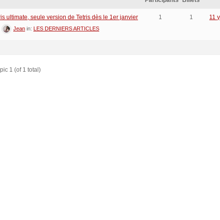
Participants
Billets
is ultimate, seule version de Tetris dès le 1er janvier
1
1
11 
:
Jean
in:
LES DERNIERS ARTICLES
ic 1 (of 1 total)