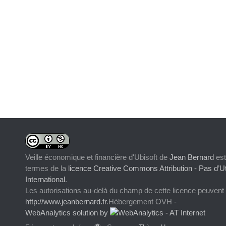
Veille économique et financière d'Ubisoft
de
Jean Bernard
est
termes de la
licence Creative Commons Attribution - Pas d’Ut
International
.
Les autorisations au-delà du champ de cette licence peuvent
http://www.jeanbernard.fr
.Hébergement OVH -
WebAnalytics solution by