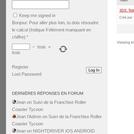
Topic
3DS. Tetr
Keep me signed in
Créé par 
Bonjour. Pour aller plus loin, tu dois résoudre
le calcul (Indique l\'élément manquant en
chiffre)
*
Viewing top
−
trois
=
trois
Register
Log In
Lost Password
DERNIÈRES RÉPONSES EN FORUM
Jean
on
Suivi de la Franchise Roller
Coaster Tycoon
Jean l’Admin
on
Suivi de la Franchise Roller
Coaster Tycoon
Jean
on
NIGHTDRIVER IOS ANDROID