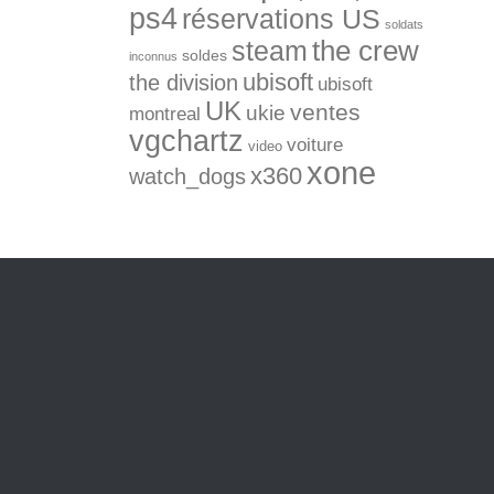
ps4
réservations US
soldats
the crew
steam
soldes
inconnus
ubisoft
the division
ubisoft
UK
ventes
ukie
montreal
vgchartz
voiture
video
xone
x360
watch_dogs