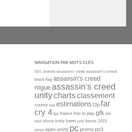
NAVIGATION PAR MOTS CLÉS
assassin's creed
assassin's creed
3DS
android
assassin's creed
black flag
assassin's creed
rogue
unity
charts
classement
far
estimations
f2p
course
data
cry 4
gfk
ios
france
free to play
fps
ivory tower
just dance 2015
ipad
iphone
pc
ps3
open world
promo
mmo