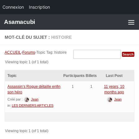
Connexion
Inscription
Skip to content
Asamacubi
MOT-CLÉ DU SUJET :
HISTOIRE
ACCUEIL
›
Forums
›
Topic Tag: histoire
Viewing topic 1 (of 1 total)
Topic
Participants
Billets
Last Post
Assassin’s Rogue détaille enfin
1
1
11 years, 10
son héro
months ago
Créé par :
Jean
Jean
in:
LES DERNIERS ARTICLES
Viewing topic 1 (of 1 total)