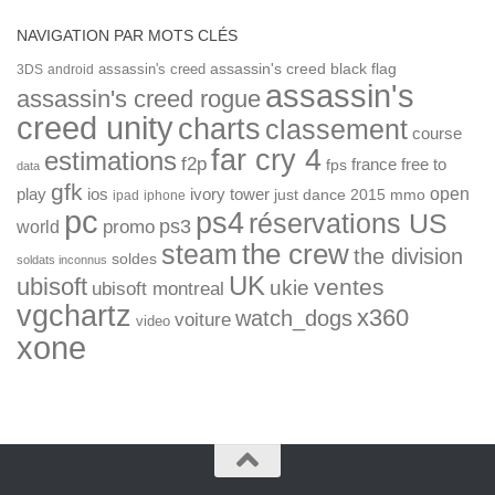
NAVIGATION PAR MOTS CLÉS
assassin's creed
assassin's creed black flag
3DS
android
assassin's
assassin's creed rogue
creed unity
charts
classement
course
far cry 4
estimations
f2p
france
free to
fps
data
gfk
open
ios
play
ivory tower
just dance 2015
mmo
ipad
iphone
pc
ps4
réservations US
ps3
world
promo
the crew
steam
the division
soldes
soldats inconnus
UK
ubisoft
ventes
ukie
ubisoft montreal
vgchartz
x360
watch_dogs
voiture
video
xone