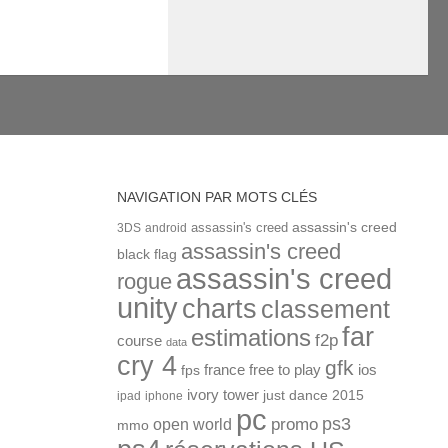
NAVIGATION PAR MOTS CLÉS
assassin's creed
assassin's creed
3DS
android
assassin's creed
black flag
assassin's creed
rogue
unity
charts
classement
far
estimations
f2p
course
data
cry 4
gfk
ios
france
free to play
fps
ivory tower
just dance 2015
ipad
iphone
pc
ps3
open world
promo
mmo