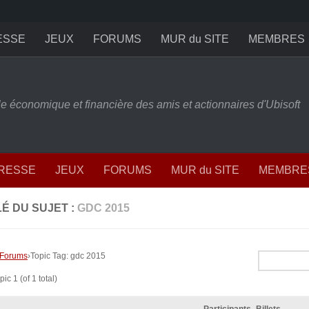
ESSE
JEUX
FORUMS
MUR du SITE
MEMBRES
ille économique et financière des amis et actionnaires d'Ubisoft
PRESSE
JEUX
FORUMS
MUR du SITE
MEMBRE
É DU SUJET :
GDC 2015
Forums
›
Topic Tag: gdc 2015
ic 1 (of 1 total)