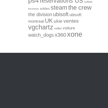
ps4
réservations US
soldats
the crew
steam
soldes
inconnus
ubisoft
the division
ubisoft
UK
ventes
ukie
montreal
vgchartz
voiture
video
xone
x360
watch_dogs