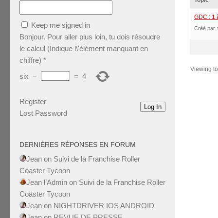
Topic
GDC : 1 
Keep me signed in
Créé par 
Bonjour. Pour aller plus loin, tu dois résoudre
le calcul (Indique l\'élément manquant en
chiffre)
*
Viewing top
six
−
=
4
Register
Log In
Lost Password
DERNIÈRES RÉPONSES EN FORUM
Jean
on
Suivi de la Franchise Roller
Coaster Tycoon
Jean l’Admin
on
Suivi de la Franchise Roller
Coaster Tycoon
Jean
on
NIGHTDRIVER IOS ANDROID
Jean
on
REVUE DE PRESSE