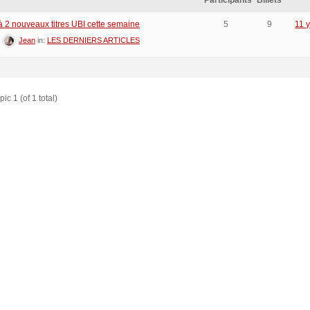
Participants
Billets
à 2 nouveaux titres UBI cette semaine
5
9
11 
:
Jean
in:
LES DERNIERS ARTICLES
ic 1 (of 1 total)