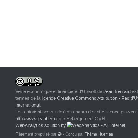
Veille économique et financière d'Ubisoft
de
Jean Bernard
est
termes de la
licence Creative Commons Attribution - Pas d’Ut
International
.
Les autorisations au-delà du champ de cette licence peuvent
http://www.jeanbernard.fr
.Hébergement OVH -
WebAnalytics solution by
Fièrement propulsé par
- Conçu par
Thème Hueman