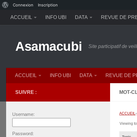
À
Connexion
Inscription
Skip to content
propos
ACCUEIL
INFO UBI
DATA
REVUE DE PR
de
WordPress
Asamacubi
Site participatif de ve
ACCUEIL
INFO UBI
DATA
REVUE DE 
SUIVRE :
MOT-CL
ACCUEIL
›
Username:
Viewing top
Password: