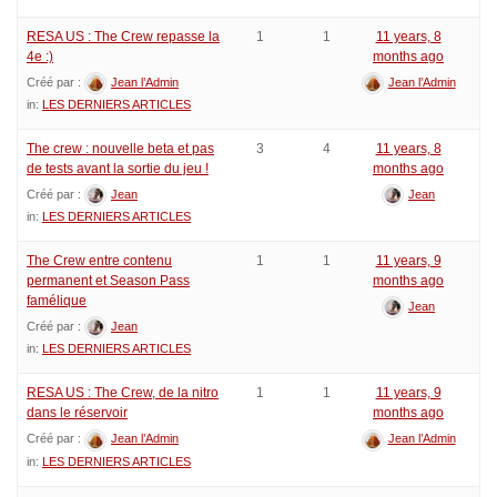
RESA US : The Crew repasse la
1
1
11 years, 8
4e :)
months ago
Créé par :
Jean l’Admin
Jean l’Admin
in:
LES DERNIERS ARTICLES
The crew : nouvelle beta et pas
3
4
11 years, 8
de tests avant la sortie du jeu !
months ago
Créé par :
Jean
Jean
in:
LES DERNIERS ARTICLES
The Crew entre contenu
1
1
11 years, 9
permanent et Season Pass
months ago
famélique
Jean
Créé par :
Jean
in:
LES DERNIERS ARTICLES
RESA US : The Crew, de la nitro
1
1
11 years, 9
dans le réservoir
months ago
Créé par :
Jean l’Admin
Jean l’Admin
in:
LES DERNIERS ARTICLES