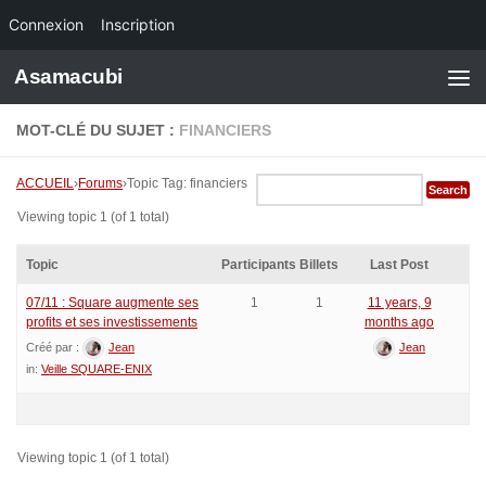
Connexion
Inscription
Skip to content
Asamacubi
MOT-CLÉ DU SUJET :
FINANCIERS
ACCUEIL
›
Forums
›
Topic Tag: financiers
Viewing topic 1 (of 1 total)
Topic
Participants
Billets
Last Post
07/11 : Square augmente ses
1
1
11 years, 9
profits et ses investissements
months ago
Créé par :
Jean
Jean
in:
Veille SQUARE-ENIX
Viewing topic 1 (of 1 total)