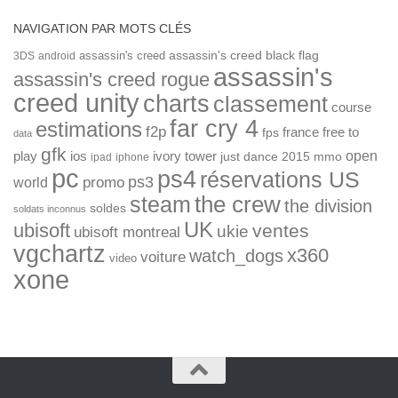
NAVIGATION PAR MOTS CLÉS
assassin's creed
assassin's creed black flag
3DS
android
assassin's
assassin's creed rogue
creed unity
charts
classement
course
far cry 4
estimations
f2p
france
free to
fps
data
gfk
open
ios
play
ivory tower
just dance 2015
mmo
ipad
iphone
pc
ps4
réservations US
ps3
world
promo
the crew
steam
the division
soldes
soldats inconnus
UK
ubisoft
ventes
ukie
ubisoft montreal
vgchartz
x360
watch_dogs
voiture
video
xone