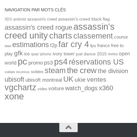
NAVIGATION PAR MOTS CLÉS
assassin's creed
assassin's creed black flag
3DS
android
assassin's
assassin's creed rogue
creed unity
charts
classement
course
far cry 4
estimations
f2p
france
free to
fps
data
gfk
open
ios
play
ivory tower
just dance 2015
mmo
ipad
iphone
pc
ps4
réservations US
ps3
world
promo
the crew
steam
the division
soldes
soldats inconnus
UK
ubisoft
ventes
ukie
ubisoft montreal
vgchartz
x360
watch_dogs
voiture
video
xone