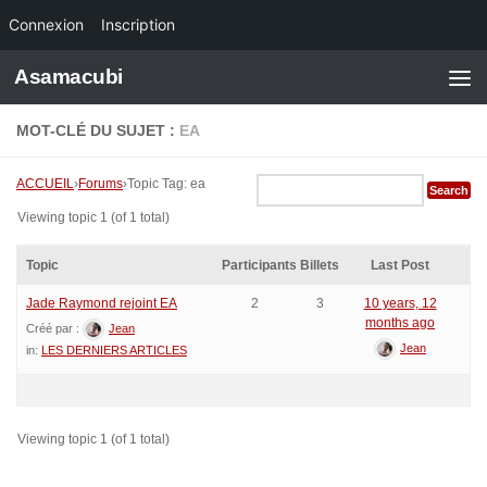
Connexion
Inscription
Skip to content
Asamacubi
MOT-CLÉ DU SUJET :
EA
ACCUEIL
›
Forums
›
Topic Tag: ea
Viewing topic 1 (of 1 total)
Topic
Participants
Billets
Last Post
Jade Raymond rejoint EA
2
3
10 years, 12
months ago
Créé par :
Jean
Jean
in:
LES DERNIERS ARTICLES
Viewing topic 1 (of 1 total)