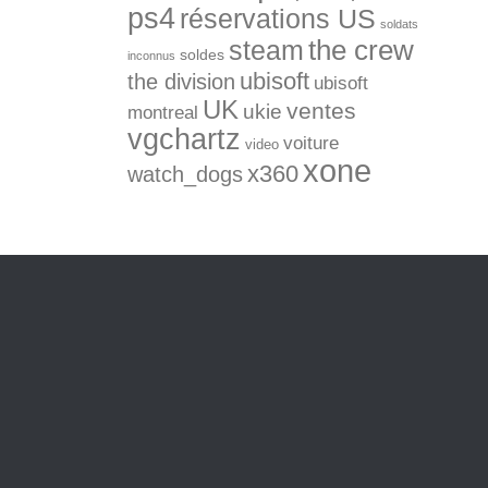
ps4
réservations US
soldats
the crew
steam
soldes
inconnus
ubisoft
the division
ubisoft
UK
ventes
ukie
montreal
vgchartz
voiture
video
xone
x360
watch_dogs