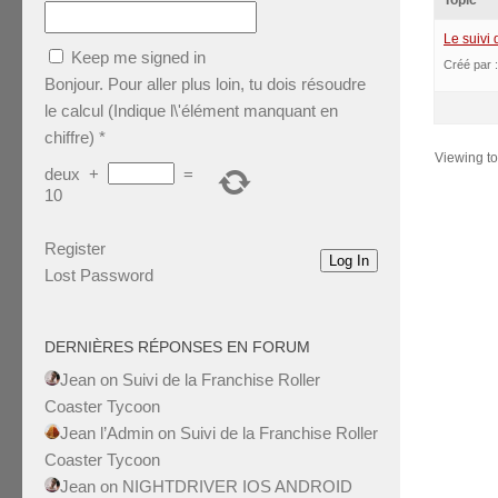
Topic
Le suivi
Keep me signed in
Créé par 
Bonjour. Pour aller plus loin, tu dois résoudre
le calcul (Indique l\'élément manquant en
chiffre)
*
Viewing top
deux
+
=
10
Register
Log In
Lost Password
DERNIÈRES RÉPONSES EN FORUM
Jean
on
Suivi de la Franchise Roller
Coaster Tycoon
Jean l’Admin
on
Suivi de la Franchise Roller
Coaster Tycoon
Jean
on
NIGHTDRIVER IOS ANDROID