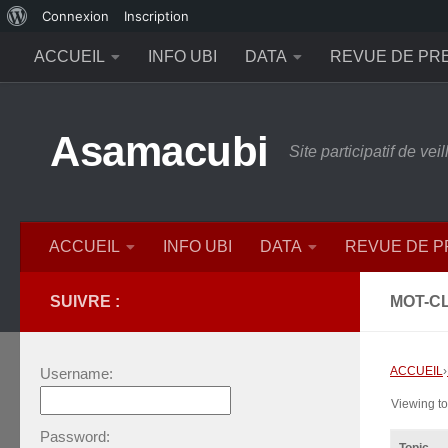
À
Connexion
Inscription
Skip to content
propos
ACCUEIL
INFO UBI
DATA
REVUE DE PR
de
WordPress
Asamacubi
Site participatif de ve
ACCUEIL
INFO UBI
DATA
REVUE DE 
SUIVRE :
MOT-CL
ACCUEIL
›
Username:
Viewing top
Password: