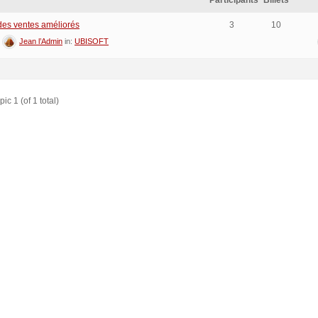
Participants
Billets
 des ventes améliorés
3
10
:
Jean l’Admin
in:
UBISOFT
ic 1 (of 1 total)