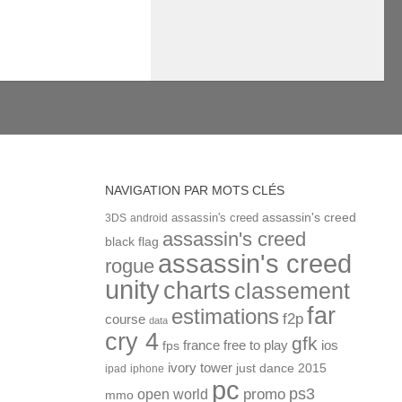
NAVIGATION PAR MOTS CLÉS
assassin's creed
assassin's creed
3DS
android
assassin's creed
black flag
assassin's creed
rogue
unity
charts
classement
far
estimations
f2p
course
data
cry 4
gfk
ios
france
free to play
fps
ivory tower
just dance 2015
ipad
iphone
pc
ps3
open world
promo
mmo