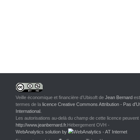
Veille économique et financière d'Ubisoft
de
Jean Bernard
est
termes de la
licence Creative Commons Attribution - Pas d’Ut
International
.
Les autorisations au-delà du champ de cette licence peuvent
http://www.jeanbernard.fr
.Hébergement OVH -
WebAnalytics solution by