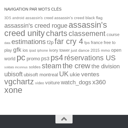
NAVIGATION PAR MOTS CLÉS
assassin's creed
assassin's creed black flag
3DS
android
assassin's
assassin's creed rogue
creed unity
charts
classement
course
far cry 4
estimations
f2p
france
free to
fps
data
gfk
open
ios
play
ivory tower
just dance 2015
mmo
ipad
iphone
pc
ps4
réservations US
ps3
world
promo
the crew
steam
the division
soldes
soldats inconnus
UK
ubisoft
ventes
ukie
ubisoft montreal
vgchartz
x360
watch_dogs
voiture
video
xone