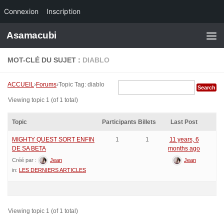
Connexion
Inscription
Skip to content
Asamacubi
MOT-CLÉ DU SUJET :
DIABLO
ACCUEIL
›
Forums
›
Topic Tag: diablo
Viewing topic 1 (of 1 total)
Topic
Participants
Billets
Last Post
MIGHTY QUEST SORT ENFIN
1
1
11 years, 6
DE SA BETA
months ago
Créé par :
Jean
Jean
in:
LES DERNIERS ARTICLES
Viewing topic 1 (of 1 total)