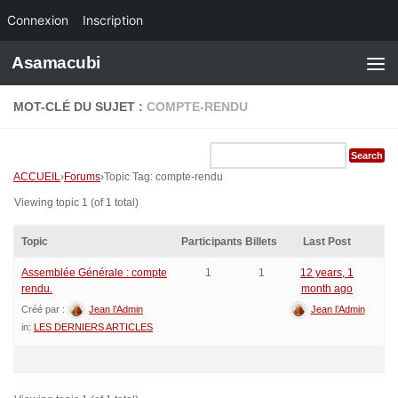
Connexion
Inscription
Skip to content
Asamacubi
MOT-CLÉ DU SUJET :
COMPTE-RENDU
ACCUEIL
›
Forums
›
Topic Tag: compte-rendu
Viewing topic 1 (of 1 total)
Topic
Participants
Billets
Last Post
Assemblée Générale : compte
1
1
12 years, 1
rendu.
month ago
Créé par :
Jean l’Admin
Jean l’Admin
in:
LES DERNIERS ARTICLES