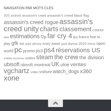
NAVIGATION PAR MOTS CLÉS
assassin's creed
assassin's creed black flag
3DS
android
assassin's
assassin's creed rogue
creed unity
charts
classement
course
far cry 4
estimations
f2p
france
free to
fps
data
gfk
open
ios
play
ivory tower
just dance 2015
mmo
ipad
iphone
pc
ps4
réservations US
ps3
world
promo
the crew
steam
the division
soldes
soldats inconnus
UK
ubisoft
ventes
ukie
ubisoft montreal
vgchartz
x360
watch_dogs
voiture
video
xone