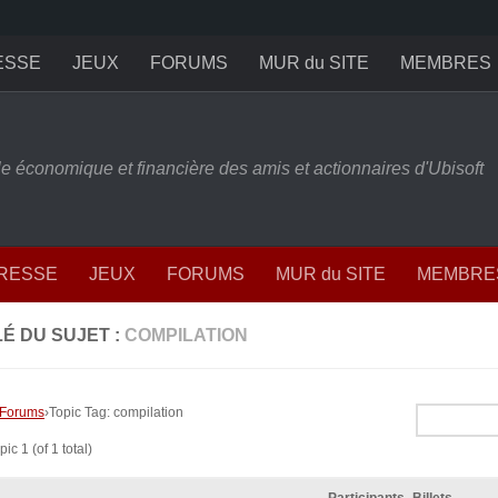
ESSE
JEUX
FORUMS
MUR du SITE
MEMBRES
ille économique et financière des amis et actionnaires d'Ubisoft
PRESSE
JEUX
FORUMS
MUR du SITE
MEMBRE
É DU SUJET :
COMPILATION
Forums
›
Topic Tag: compilation
ic 1 (of 1 total)