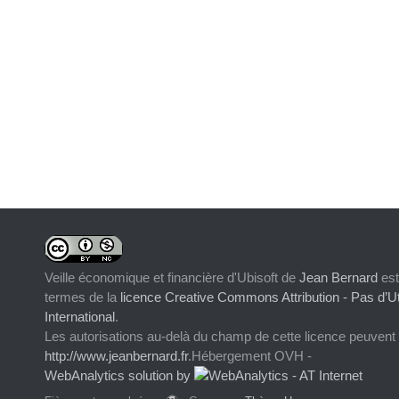
Veille économique et financière d'Ubisoft
de
Jean Bernard
est
termes de la
licence Creative Commons Attribution - Pas d’Ut
International
.
Les autorisations au-delà du champ de cette licence peuvent
http://www.jeanbernard.fr
.Hébergement OVH -
WebAnalytics solution by