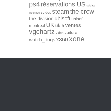
ps4
réservations US
soldats
the crew
steam
soldes
inconnus
ubisoft
the division
ubisoft
UK
ventes
ukie
montreal
vgchartz
voiture
video
xone
x360
watch_dogs