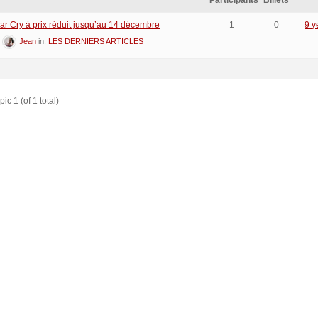
Participants
Billets
ar Cry à prix réduit jusqu’au 14 décembre
1
0
9 y
:
Jean
in:
LES DERNIERS ARTICLES
ic 1 (of 1 total)