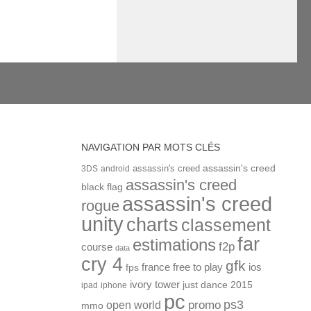
NAVIGATION PAR MOTS CLÉS
assassin's creed
assassin's creed
3DS
android
assassin's creed
black flag
assassin's creed
rogue
unity
charts
classement
far
estimations
f2p
course
data
cry 4
gfk
ios
france
free to play
fps
ivory tower
just dance 2015
ipad
iphone
pc
ps3
open world
promo
mmo