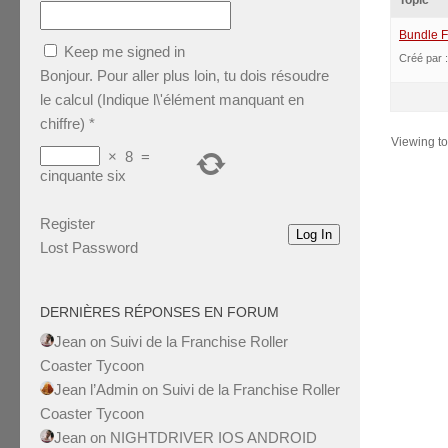
Topic
Bundle F
Keep me signed in
Créé par 
Bonjour. Pour aller plus loin, tu dois résoudre
le calcul (Indique l\'élément manquant en
chiffre)
*
Viewing top
×
8
=
cinquante six
Register
Log In
Lost Password
DERNIÈRES RÉPONSES EN FORUM
Jean
on
Suivi de la Franchise Roller
Coaster Tycoon
Jean l’Admin
on
Suivi de la Franchise Roller
Coaster Tycoon
Jean
on
NIGHTDRIVER IOS ANDROID