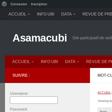
À
Connexion
Inscription
Skip to content
propos
ACCUEIL
INFO UBI
DATA
REVUE DE PR
de
WordPress
Asamacubi
Site participatif de ve
ACCUEIL
INFO UBI
DATA
REVUE DE 
SUIVRE :
MOT-CL
ACCUEIL
›
Username:
Viewing top
Password: