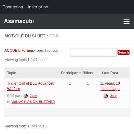
Connexion
Inscription
Skip to content
Asamacubi
MOT-CLÉ DU SUJET :
COD
ACCUEIL
›
Forums
›
Topic Tag: cod
Viewing topic 1 (of 1 total)
Topic
Participants
Billets
Last Post
Trailer Call of Duty Advanced
1
1
11 years, 10
Warfare
months ago
Créé par :
Jean
Jean
in:
Veille ACTIVISION-BLIZZARD
Viewing topic 1 (of 1 total)