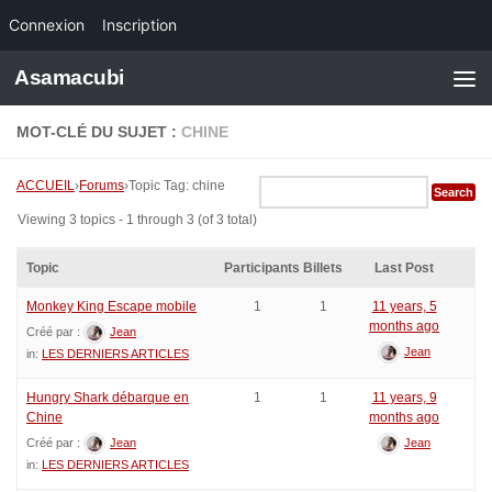
Connexion
Inscription
Skip to content
Asamacubi
MOT-CLÉ DU SUJET :
CHINE
ACCUEIL
›
Forums
›
Topic Tag: chine
Viewing 3 topics - 1 through 3 (of 3 total)
Topic
Participants
Billets
Last Post
Monkey King Escape mobile
1
1
11 years, 5
months ago
Créé par :
Jean
Jean
in:
LES DERNIERS ARTICLES
Hungry Shark débarque en
1
1
11 years, 9
Chine
months ago
Créé par :
Jean
Jean
in:
LES DERNIERS ARTICLES