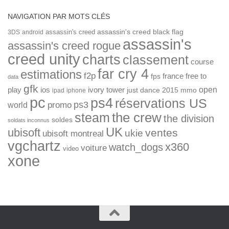
NAVIGATION PAR MOTS CLÉS
assassin's creed
assassin's creed black flag
3DS
android
assassin's
assassin's creed rogue
creed unity
charts
classement
course
far cry 4
estimations
f2p
france
free to
fps
data
gfk
open
ios
play
ivory tower
just dance 2015
mmo
ipad
iphone
pc
ps4
réservations US
ps3
world
promo
the crew
steam
the division
soldes
soldats inconnus
UK
ubisoft
ventes
ukie
ubisoft montreal
vgchartz
x360
watch_dogs
voiture
video
xone