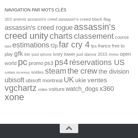
NAVIGATION PAR MOTS CLÉS
assassin's creed
assassin's creed black flag
3DS
android
assassin's
assassin's creed rogue
creed unity
charts
classement
course
far cry 4
estimations
f2p
france
free to
fps
data
gfk
open
ios
play
ivory tower
just dance 2015
mmo
ipad
iphone
pc
ps4
réservations US
ps3
world
promo
the crew
steam
the division
soldes
soldats inconnus
UK
ubisoft
ventes
ukie
ubisoft montreal
vgchartz
x360
watch_dogs
voiture
video
xone