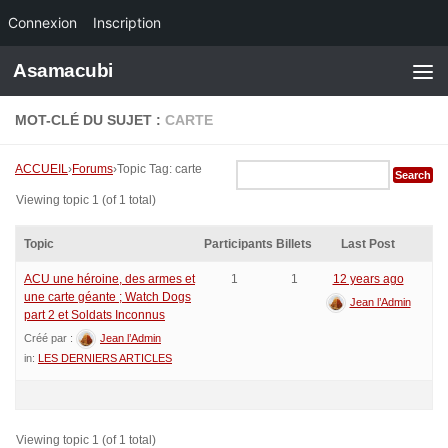
Connexion
Inscription
Skip to content
Asamacubi
MOT-CLÉ DU SUJET :
CARTE
ACCUEIL
›
Forums
›
Topic Tag: carte
Viewing topic 1 (of 1 total)
Topic
Participants
Billets
Last Post
ACU une héroine, des armes et
1
1
12 years ago
une carte géante ; Watch Dogs
Jean l’Admin
part 2 et Soldats Inconnus
Créé par :
Jean l’Admin
in:
LES DERNIERS ARTICLES
Viewing topic 1 (of 1 total)