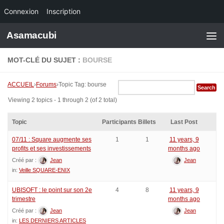
Connexion
Inscription
Skip to content
Asamacubi
MOT-CLÉ DU SUJET :
BOURSE
ACCUEIL
›
Forums
›
Topic Tag: bourse
Viewing 2 topics - 1 through 2 (of 2 total)
Topic
Participants
Billets
Last Post
07/11 : Square augmente ses
1
1
11 years, 9
profits et ses investissements
months ago
Créé par :
Jean
Jean
in:
Veille SQUARE-ENIX
UBISOFT : le point sur son 2e
4
8
11 years, 9
trimestre
months ago
Créé par :
Jean
Jean
in:
LES DERNIERS ARTICLES