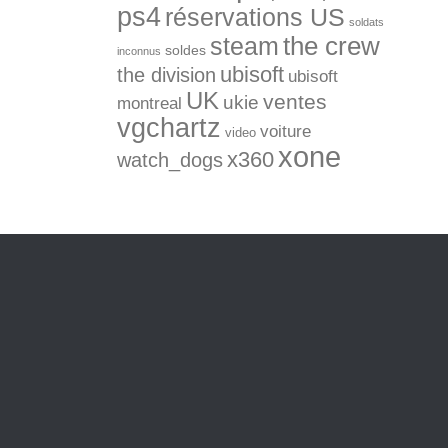
ps4
réservations US
soldats
the crew
steam
soldes
inconnus
ubisoft
the division
ubisoft
UK
ventes
ukie
montreal
vgchartz
voiture
video
xone
x360
watch_dogs