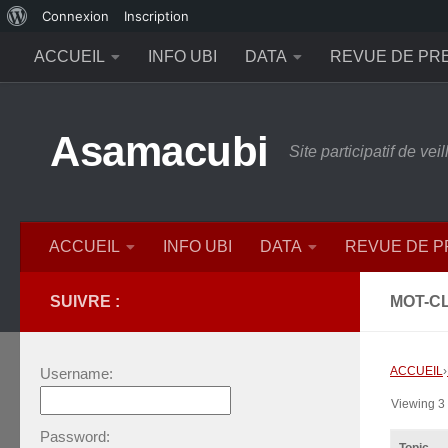
À
Connexion
Inscription
Skip to content
propos
ACCUEIL
INFO UBI
DATA
REVUE DE PR
de
WordPress
Asamacubi
Site participatif de ve
ACCUEIL
INFO UBI
DATA
REVUE DE 
SUIVRE :
MOT-CL
ACCUEIL
›
Username:
Viewing 3 t
Password: