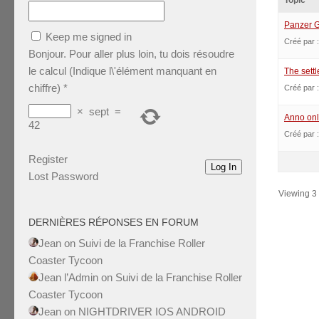
Topic
Panzer Ge
Keep me signed in
Créé par 
Bonjour. Pour aller plus loin, tu dois résoudre
le calcul (Indique l\'élément manquant en
The sett
chiffre)
*
Créé par 
×
sept
=
Anno onl
42
Créé par 
Register
Log In
Lost Password
Viewing 3 t
DERNIÈRES RÉPONSES EN FORUM
Jean
on
Suivi de la Franchise Roller
Coaster Tycoon
Jean l’Admin
on
Suivi de la Franchise Roller
Coaster Tycoon
Jean
on
NIGHTDRIVER IOS ANDROID