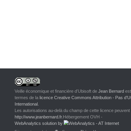
Veille économique et financière d'Ubisoft
de
Jean Bernard
est
termes de la
licence Creative Commons Attribution - Pas d’Ut
International
.
Les autorisations au-delà du champ de cette licence peuvent
http://www.jeanbernard.fr
.Hébergement OVH -
WebAnalytics solution by