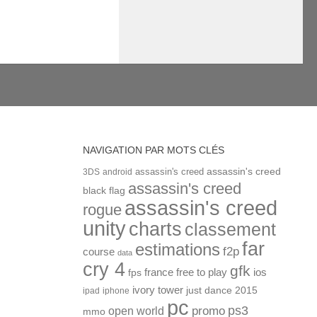
NAVIGATION PAR MOTS CLÉS
assassin's creed
assassin's creed
3DS
android
assassin's creed
black flag
assassin's creed
rogue
unity
charts
classement
far
estimations
f2p
course
data
cry 4
gfk
ios
france
free to play
fps
ivory tower
just dance 2015
ipad
iphone
pc
ps3
open world
promo
mmo