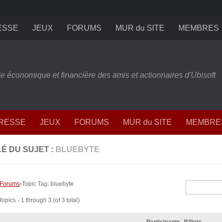
ESSE
JEUX
FORUMS
MUR du SITE
MEMBRES
ille économique et financière des amis et actionnaires d'Ubisoft
PRESSE
JEUX
FORUMS
MUR du SITE
MEMBRE
É DU SUJET :
BLUEBYTE
Forums
›
Topic Tag: bluebyte
opics - 1 through 3 (of 3 total)