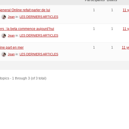
Participants
Billets
neral Online refait parler de lui
1
1
11 
:
Jean
in:
LES DERNIERS ARTICLES
lers : la beta commence aujourd’hui
1
1
11 
:
Jean
in:
LES DERNIERS ARTICLES
ine part en mer
1
1
11 y
:
Jean
in:
LES DERNIERS ARTICLES
opics - 1 through 3 (of 3 total)