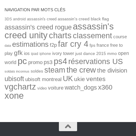
NAVIGATION PAR MOTS CLÉS
assassin's creed
assassin's creed black flag
3DS
android
assassin's
assassin's creed rogue
creed unity
charts
classement
course
far cry 4
estimations
f2p
france
free to
fps
data
gfk
open
ios
play
ivory tower
just dance 2015
mmo
ipad
iphone
pc
ps4
réservations US
ps3
world
promo
the crew
steam
the division
soldes
soldats inconnus
UK
ubisoft
ventes
ukie
ubisoft montreal
vgchartz
x360
watch_dogs
voiture
video
xone