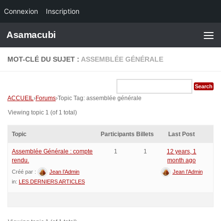
Connexion
Inscription
Skip to content
Asamacubi
MOT-CLÉ DU SUJET :
ASSEMBLÉE GÉNÉRALE
ACCUEIL
›
Forums
›
Topic Tag: assemblée générale
Viewing topic 1 (of 1 total)
Topic
Participants
Billets
Last Post
Assemblée Générale : compte
1
1
12 years, 1
rendu.
month ago
Créé par :
Jean l’Admin
Jean l’Admin
in:
LES DERNIERS ARTICLES