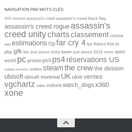
NAVIGATION PAR MOTS CLÉS
assassin's creed
assassin's creed black flag
3DS
android
assassin's
assassin's creed rogue
creed unity
charts
classement
course
far cry 4
estimations
f2p
france
free to
fps
data
gfk
open
ios
play
ivory tower
just dance 2015
mmo
ipad
iphone
pc
ps4
réservations US
ps3
world
promo
the crew
steam
the division
soldes
soldats inconnus
UK
ubisoft
ventes
ukie
ubisoft montreal
vgchartz
x360
watch_dogs
voiture
video
xone