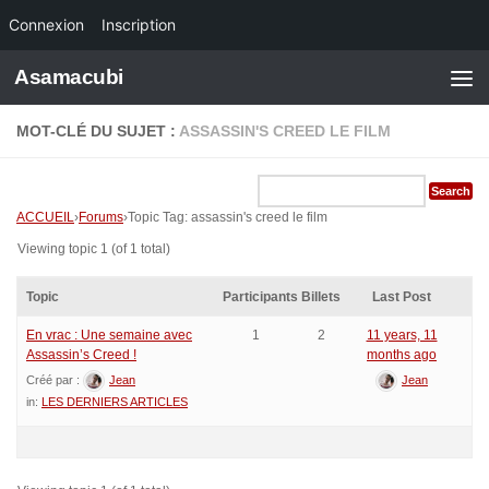
Connexion
Inscription
Skip to content
Asamacubi
MOT-CLÉ DU SUJET :
ASSASSIN'S CREED LE FILM
ACCUEIL
›
Forums
›
Topic Tag: assassin's creed le film
Viewing topic 1 (of 1 total)
Topic
Participants
Billets
Last Post
En vrac : Une semaine avec
1
2
11 years, 11
Assassin’s Creed !
months ago
Créé par :
Jean
Jean
in:
LES DERNIERS ARTICLES