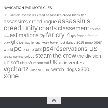
NAVIGATION PAR MOTS CLÉS
assassin's creed
assassin's creed black flag
3DS
android
assassin's
assassin's creed rogue
creed unity
charts
classement
course
far cry 4
estimations
f2p
france
free to
fps
data
gfk
open
ios
play
ivory tower
just dance 2015
mmo
ipad
iphone
pc
ps4
réservations US
ps3
world
promo
the crew
steam
the division
soldes
soldats inconnus
UK
ubisoft
ventes
ukie
ubisoft montreal
vgchartz
x360
watch_dogs
voiture
video
xone