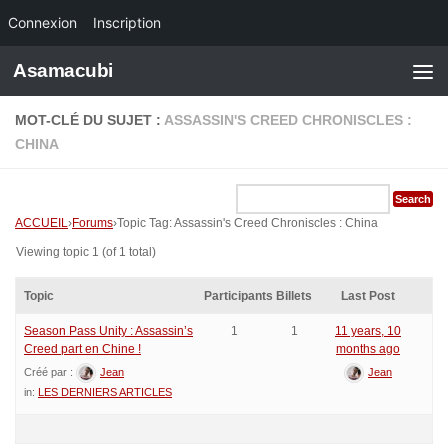
Connexion
Inscription
Skip to content
Asamacubi
MOT-CLÉ DU SUJET :
ASSASSIN'S CREED CHRONISCLES :
CHINA
ACCUEIL
›
Forums
›
Topic Tag: Assassin's Creed Chroniscles : China
Viewing topic 1 (of 1 total)
Topic
Participants
Billets
Last Post
Season Pass Unity : Assassin’s
1
1
11 years, 10
Creed part en Chine !
months ago
Créé par :
Jean
Jean
in:
LES DERNIERS ARTICLES