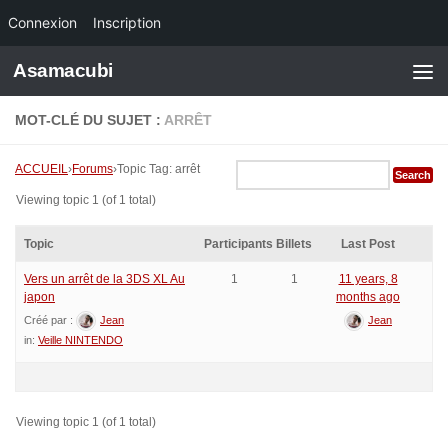
Connexion
Inscription
Skip to content
Asamacubi
MOT-CLÉ DU SUJET :
ARRÊT
ACCUEIL
›
Forums
›
Topic Tag: arrêt
Viewing topic 1 (of 1 total)
Topic
Participants
Billets
Last Post
Vers un arrêt de la 3DS XL Au
1
1
11 years, 8
japon
months ago
Créé par :
Jean
Jean
in:
Veille NINTENDO
Viewing topic 1 (of 1 total)