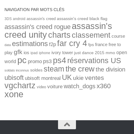
NAVIGATION PAR MOTS CLÉS
assassin's creed
assassin's creed black flag
3DS
android
assassin's
assassin's creed rogue
creed unity
charts
classement
course
far cry 4
estimations
f2p
france
free to
fps
data
gfk
open
ios
play
ivory tower
just dance 2015
mmo
ipad
iphone
pc
ps4
réservations US
ps3
world
promo
the crew
steam
the division
soldes
soldats inconnus
UK
ubisoft
ventes
ukie
ubisoft montreal
vgchartz
x360
watch_dogs
voiture
video
xone