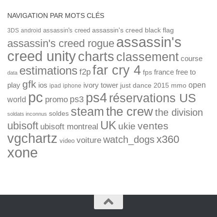
NAVIGATION PAR MOTS CLÉS
assassin's creed
assassin's creed black flag
3DS
android
assassin's
assassin's creed rogue
creed unity
charts
classement
course
far cry 4
estimations
f2p
france
free to
fps
data
gfk
open
ios
play
ivory tower
just dance 2015
mmo
ipad
iphone
pc
ps4
réservations US
ps3
world
promo
the crew
steam
the division
soldes
soldats inconnus
UK
ubisoft
ventes
ukie
ubisoft montreal
vgchartz
x360
watch_dogs
voiture
video
xone