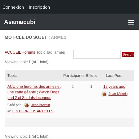
Connexion
Inscription
Skip to content
Asamacubi
MOT-CLÉ DU SUJET :
ARMES
ACCUEIL
›
Forums
›
Topic Tag: armes
Viewing topic 1 (of 1 total)
Topic
Participants
Billets
Last Post
ACU une héroine, des armes et
1
1
12 years ago
une carte géante ; Watch Dogs
Jean l’Admin
part 2 et Soldats Inconnus
Créé par :
Jean l’Admin
in:
LES DERNIERS ARTICLES
Viewing topic 1 (of 1 total)