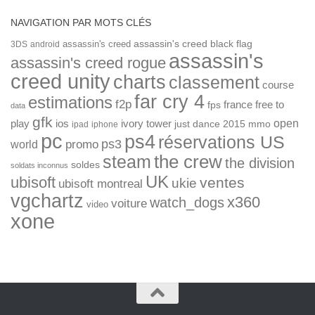
NAVIGATION PAR MOTS CLÉS
assassin's creed
assassin's creed black flag
3DS
android
assassin's
assassin's creed rogue
creed unity
charts
classement
course
far cry 4
estimations
f2p
france
free to
fps
data
gfk
open
ios
play
ivory tower
just dance 2015
mmo
ipad
iphone
pc
ps4
réservations US
ps3
world
promo
the crew
steam
the division
soldes
soldats inconnus
UK
ubisoft
ventes
ukie
ubisoft montreal
vgchartz
x360
watch_dogs
voiture
video
xone