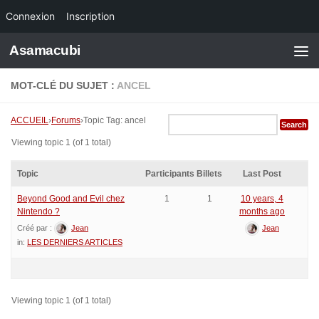
Connexion
Inscription
Skip to content
Asamacubi
MOT-CLÉ DU SUJET :
ANCEL
ACCUEIL
›
Forums
›
Topic Tag: ancel
Viewing topic 1 (of 1 total)
Topic
Participants
Billets
Last Post
Beyond Good and Evil chez
1
1
10 years, 4
Nintendo ?
months ago
Créé par :
Jean
Jean
in:
LES DERNIERS ARTICLES
Viewing topic 1 (of 1 total)