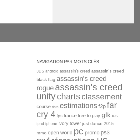
NAVIGATION PAR MOTS CLÉS
assassin's creed
assassin's creed
3DS
android
assassin's creed
black flag
assassin's creed
rogue
unity
charts
classement
far
estimations
f2p
course
data
cry 4
gfk
ios
france
free to play
fps
ivory tower
just dance 2015
ipad
iphone
pc
ps3
open world
promo
mmo