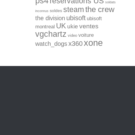
ps4
réservations US
soldats
the crew
steam
soldes
inconnus
ubisoft
the division
ubisoft
UK
ventes
ukie
montreal
vgchartz
voiture
video
xone
x360
watch_dogs