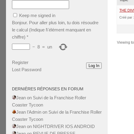
Topic
THE DIVI
Keep me signed in
Créé par 
Bonjour. Pour aller plus loin, tu dois résoudre
le calcul (Indique l\'élément manquant en
chiffre)
*
Viewing top
−
8
=
un
Register
Log In
Lost Password
DERNIÈRES RÉPONSES EN FORUM
Jean
on
Suivi de la Franchise Roller
Coaster Tycoon
Jean l’Admin
on
Suivi de la Franchise Roller
Coaster Tycoon
Jean
on
NIGHTDRIVER IOS ANDROID
Jean
on
REVUE DE PRESSE