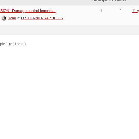
Participants
Billets
SION : Damage control immédiat
1
1
11 
:
Jean
in:
LES DERNIERS ARTICLES
ic 1 (of 1 total)