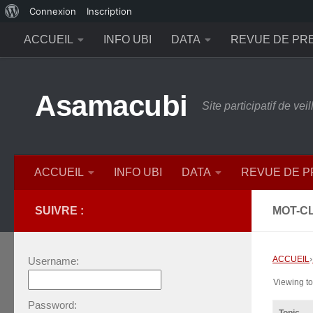
À
Connexion
Inscription
Skip to content
propos
ACCUEIL
INFO UBI
DATA
REVUE DE PR
de
WordPress
Asamacubi
Site participatif de ve
ACCUEIL
INFO UBI
DATA
REVUE DE 
SUIVRE :
MOT-CL
ACCUEIL
›
Username:
Viewing top
Password: