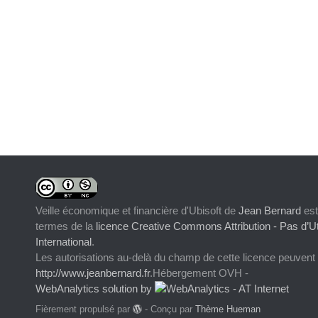
Veille économique et financière d'Ubisoft
de
Jean Bernard
est
termes de la
licence Creative Commons Attribution - Pas d’Ut
International
.
Les autorisations au-delà du champ de cette licence peuvent
http://www.jeanbernard.fr
.Hébergement OVH -
WebAnalytics solution by
Fièrement propulsé par
- Conçu par
Thème Hueman