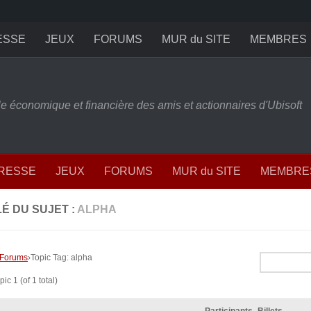
ESSE
JEUX
FORUMS
MUR du SITE
MEMBRES
ille économique et financière des amis et actionnaires d'Ubisoft
PRESSE
JEUX
FORUMS
MUR du SITE
MEMBRE
É DU SUJET :
ALPHA
Forums
›
Topic Tag: alpha
ic 1 (of 1 total)