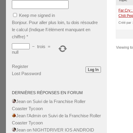
Topic
Far Cry 
Keep me signed in
Chili Pe
Bonjour. Pour aller plus loin, tu dois résoudre
Créé par 
le calcul (Indique l\'élément manquant en
chiffre)
*
−
trois
=
Viewing top
null
Register
Log In
Lost Password
DERNIÈRES RÉPONSES EN FORUM
Jean
on
Suivi de la Franchise Roller
Coaster Tycoon
Jean l’Admin
on
Suivi de la Franchise Roller
Coaster Tycoon
Jean
on
NIGHTDRIVER IOS ANDROID