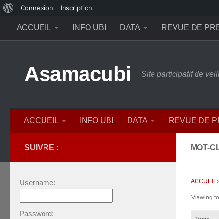
À
Connexion
Inscription
Skip to content
propos
ACCUEIL
INFO UBI
DATA
REVUE DE PR
de
WordPress
Asamacubi
Site participatif de ve
ACCUEIL
INFO UBI
DATA
REVUE DE 
SUIVRE :
MOT-CL
ACCUEIL
›
Username:
Viewing top
Password: