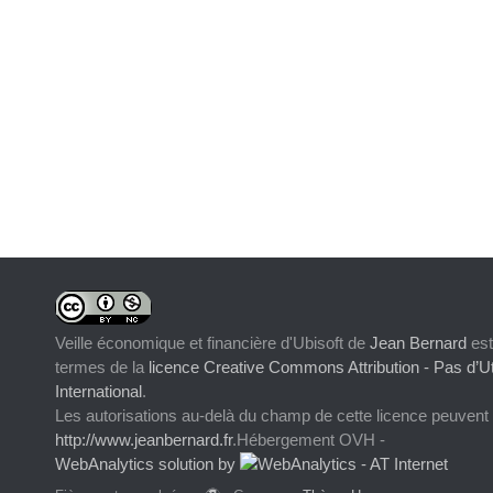
Veille économique et financière d'Ubisoft
de
Jean Bernard
est
termes de la
licence Creative Commons Attribution - Pas d’Ut
International
.
Les autorisations au-delà du champ de cette licence peuvent
http://www.jeanbernard.fr
.Hébergement OVH -
WebAnalytics solution by