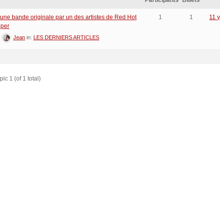
Participants
Billets
: une bande originale par un des artistes de Red Hot
1
1
11 
pper
:
Jean
in:
LES DERNIERS ARTICLES
ic 1 (of 1 total)