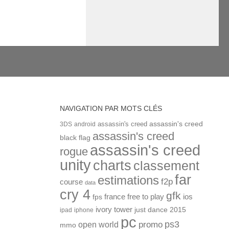
NAVIGATION PAR MOTS CLÉS
assassin's creed
assassin's creed
3DS
android
assassin's creed
black flag
assassin's creed
rogue
unity
charts
classement
far
estimations
f2p
course
data
cry 4
gfk
ios
france
free to play
fps
ivory tower
just dance 2015
ipad
iphone
pc
ps3
open world
promo
mmo