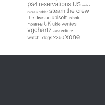
ps4
réservations US
soldats
the crew
steam
soldes
inconnus
ubisoft
the division
ubisoft
UK
ventes
ukie
montreal
vgchartz
voiture
video
xone
x360
watch_dogs