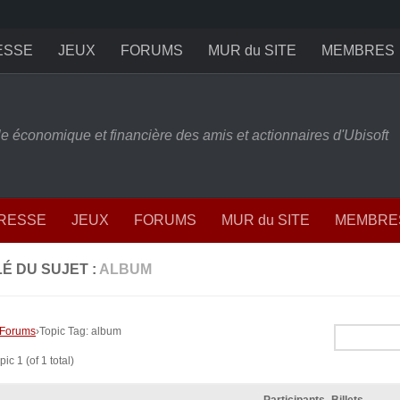
ESSE
JEUX
FORUMS
MUR du SITE
MEMBRES
ille économique et financière des amis et actionnaires d'Ubisoft
PRESSE
JEUX
FORUMS
MUR du SITE
MEMBRE
É DU SUJET :
ALBUM
Forums
›
Topic Tag: album
ic 1 (of 1 total)