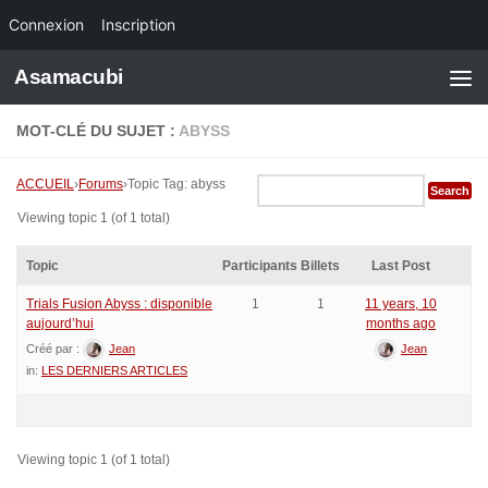
Connexion
Inscription
Skip to content
Asamacubi
MOT-CLÉ DU SUJET :
ABYSS
ACCUEIL
›
Forums
›
Topic Tag: abyss
Viewing topic 1 (of 1 total)
Topic
Participants
Billets
Last Post
Trials Fusion Abyss : disponible
1
1
11 years, 10
aujourd’hui
months ago
Créé par :
Jean
Jean
in:
LES DERNIERS ARTICLES
Viewing topic 1 (of 1 total)