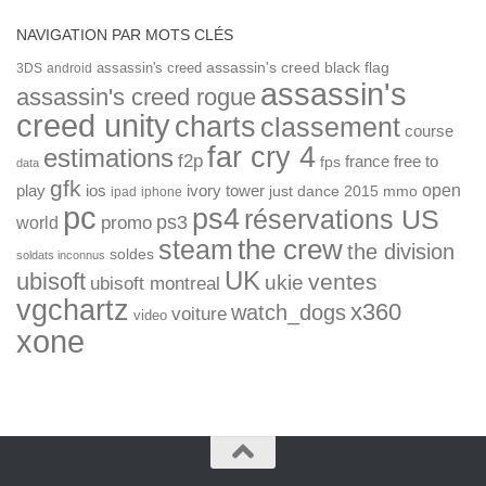
NAVIGATION PAR MOTS CLÉS
assassin's creed
assassin's creed black flag
3DS
android
assassin's
assassin's creed rogue
creed unity
charts
classement
course
far cry 4
estimations
f2p
france
free to
fps
data
gfk
open
ios
play
ivory tower
just dance 2015
mmo
ipad
iphone
pc
ps4
réservations US
ps3
world
promo
the crew
steam
the division
soldes
soldats inconnus
UK
ubisoft
ventes
ukie
ubisoft montreal
vgchartz
x360
watch_dogs
voiture
video
xone