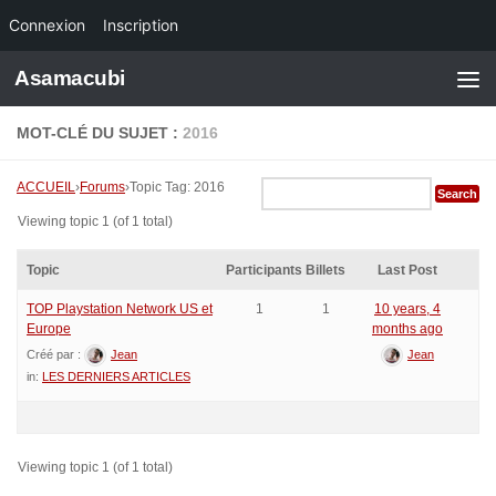
Connexion
Inscription
Skip to content
Asamacubi
MOT-CLÉ DU SUJET :
2016
ACCUEIL
›
Forums
›
Topic Tag: 2016
Viewing topic 1 (of 1 total)
Topic
Participants
Billets
Last Post
TOP Playstation Network US et
1
1
10 years, 4
Europe
months ago
Créé par :
Jean
Jean
in:
LES DERNIERS ARTICLES
Viewing topic 1 (of 1 total)