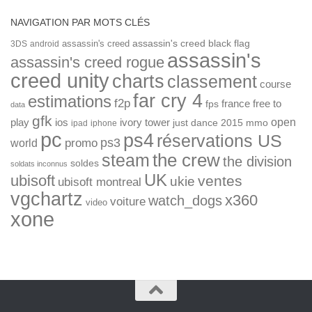
NAVIGATION PAR MOTS CLÉS
assassin's creed
assassin's creed black flag
3DS
android
assassin's
assassin's creed rogue
creed unity
charts
classement
course
far cry 4
estimations
f2p
france
free to
fps
data
gfk
open
ios
play
ivory tower
just dance 2015
mmo
ipad
iphone
pc
ps4
réservations US
ps3
world
promo
the crew
steam
the division
soldes
soldats inconnus
UK
ubisoft
ventes
ukie
ubisoft montreal
vgchartz
x360
watch_dogs
voiture
video
xone