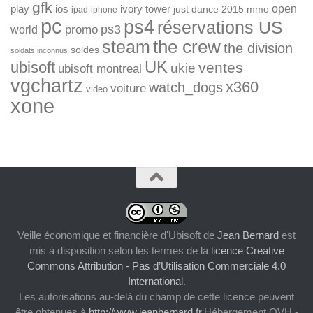
gfk
open
ios
play
ivory tower
just dance 2015
mmo
ipad
iphone
pc
ps4
réservations US
ps3
world
promo
the crew
steam
the division
soldes
soldats inconnus
UK
ubisoft
ventes
ukie
ubisoft montreal
vgchartz
x360
watch_dogs
voiture
video
xone
Veille économique et financière d'Ubisoft
de
Jean Bernard
est
mis à disposition selon les termes de la
licence Creative
Commons Attribution - Pas d’Utilisation Commerciale 4.0
International
.
Les autorisations au-delà du champ de cette licence peuvent
être obtenues à
http://www.jeanbernard.fr
.Hébergement OVH -