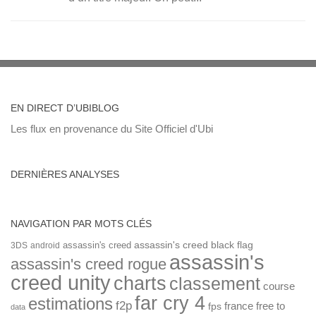
EN DIRECT D’UBIBLOG
Les flux en provenance du Site Officiel d'Ubi
DERNIÈRES ANALYSES
NAVIGATION PAR MOTS CLÉS
assassin's creed
assassin's creed black flag
3DS
android
assassin's
assassin's creed rogue
creed unity
charts
classement
course
far cry 4
estimations
f2p
france
free to
fps
data