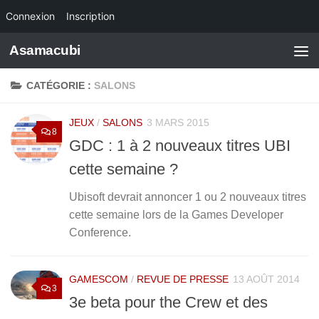
Connexion
Inscription
Skip to content
Asamacubi
CATÉGORIE :
SALONS
JEUX
/
SALONS
3 MARS 2015
8
GDC : 1 à 2 nouveaux titres UBI
cette semaine ?
Ubisoft devrait annoncer 1 ou 2 nouveaux titres
cette semaine lors de la Games Developer
Conference.
GAMESCOM
/
REVUE DE PRESSE
13 AOÛT 2014
3
3e beta pour the Crew et des