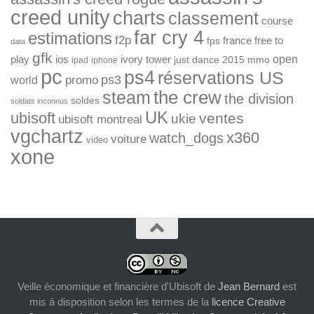
creed unity
charts
classement
course
far cry 4
estimations
f2p
france
free to
fps
data
gfk
open
ios
play
ivory tower
just dance 2015
mmo
ipad
iphone
pc
ps4
réservations US
ps3
world
promo
the crew
steam
the division
soldes
soldats inconnus
UK
ubisoft
ventes
ukie
ubisoft montreal
vgchartz
x360
watch_dogs
voiture
video
xone
Veille économique et financière d'Ubisoft
de
Jean Bernard
est
mis à disposition selon les termes de la
licence Creative