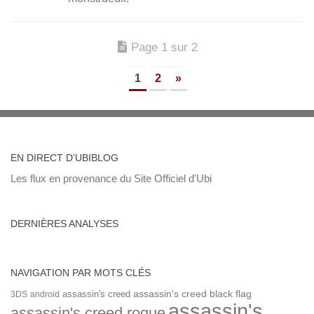
Page 1 sur 2
1
2
»
EN DIRECT D’UBIBLOG
Les flux en provenance du Site Officiel d'Ubi
DERNIÈRES ANALYSES
NAVIGATION PAR MOTS CLÉS
assassin's creed
assassin's creed black flag
3DS
android
assassin's
assassin's creed rogue