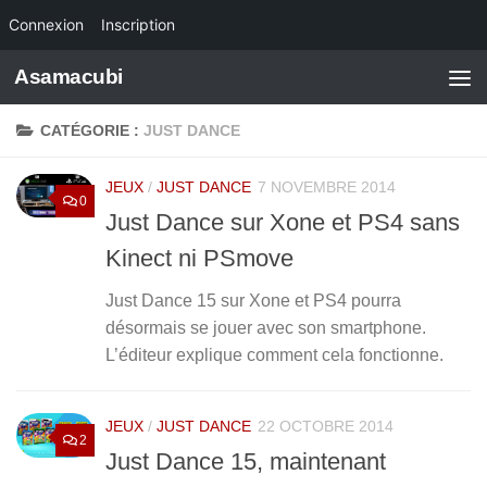
Connexion
Inscription
Skip to content
Asamacubi
CATÉGORIE :
JUST DANCE
JEUX
/
JUST DANCE
7 NOVEMBRE 2014
0
Just Dance sur Xone et PS4 sans
Kinect ni PSmove
Just Dance 15 sur Xone et PS4 pourra
désormais se jouer avec son smartphone.
L’éditeur explique comment cela fonctionne.
JEUX
/
JUST DANCE
22 OCTOBRE 2014
2
Just Dance 15, maintenant