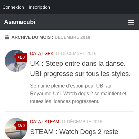
Connexion
Inscription
Skip to content
Asamacubi
ARCHIVE DU MOIS :
DÉCEMBRE 2016
DATA
/
GFK
11 DÉCEMBRE 2016
0
UK : Steep entre dans la danse.
UBI progresse sur tous les styles.
Semaine pleine d’espoir pour UBI au
Royaume-Uni. Watch dogs 2 se maintient et
toutes les licences progressent.
DATA
/
STEAM
11 DÉCEMBRE 2016
0
STEAM : Watch Dogs 2 reste