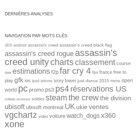
DERNIÈRES ANALYSES
NAVIGATION PAR MOTS CLÉS
assassin's creed
assassin's creed black flag
3DS
android
assassin's
assassin's creed rogue
creed unity
charts
classement
course
far cry 4
estimations
f2p
france
free to
fps
data
gfk
open
ios
play
ivory tower
just dance 2015
mmo
ipad
iphone
pc
ps4
réservations US
ps3
world
promo
the crew
steam
the division
soldes
soldats inconnus
UK
ubisoft
ventes
ukie
ubisoft montreal
vgchartz
x360
watch_dogs
voiture
video
xone