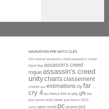
NAVIGATION PAR MOTS CLÉS
assassin's creed
assassin's creed
3DS
android
assassin's creed
black flag
assassin's creed
rogue
unity
charts
classement
far
estimations
f2p
course
data
cry 4
gfk
ios
france
free to play
fps
ivory tower
just dance 2015
ipad
iphone
pc
ps3
open world
promo
mmo