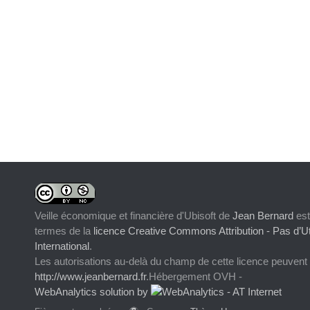
Veille économique et financière d'Ubisoft
de
Jean Bernard
est
termes de la
licence Creative Commons Attribution - Pas d’Ut
International
.
Les autorisations au-delà du champ de cette licence peuvent
http://www.jeanbernard.fr
.Hébergement OVH -
WebAnalytics solution by