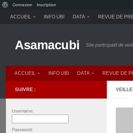
À
Connexion
Inscription
Skip to content
propos
ACCUEIL
INFO UBI
DATA
REVUE DE PR
de
WordPress
Asamacubi
Site participatif de ve
ACCUEIL
INFO UBI
DATA
REVUE DE 
SUIVRE :
VEILLE
Username:
Password: