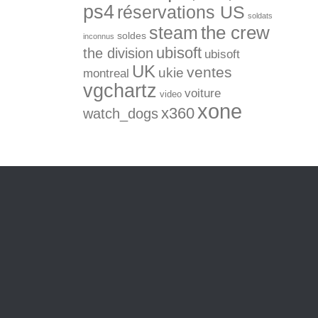
ps4
réservations US
soldats
the crew
steam
soldes
inconnus
ubisoft
the division
ubisoft
UK
ventes
ukie
montreal
vgchartz
voiture
video
xone
x360
watch_dogs