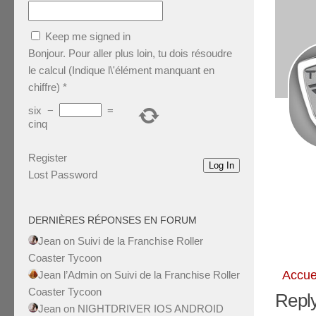
Keep me signed in
Bonjour. Pour aller plus loin, tu dois résoudre
le calcul (Indique l\'élément manquant en
chiffre)
*
six
−
=
cinq
Register
Log In
Lost Password
DERNIÈRES RÉPONSES EN FORUM
Jean
on
Suivi de la Franchise Roller
Coaster Tycoon
Accue
Jean l’Admin
on
Suivi de la Franchise Roller
Coaster Tycoon
Reply
Jean
on
NIGHTDRIVER IOS ANDROID