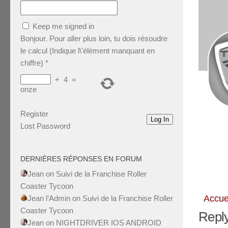
Keep me signed in
Bonjour. Pour aller plus loin, tu dois résoudre
le calcul (Indique l\'élément manquant en
chiffre)
*
+
4
=
onze
Register
Log In
Lost Password
DERNIÈRES RÉPONSES EN FORUM
Jean
on
Suivi de la Franchise Roller
Coaster Tycoon
Accue
Jean l’Admin
on
Suivi de la Franchise Roller
Coaster Tycoon
Reply
Jean
on
NIGHTDRIVER IOS ANDROID