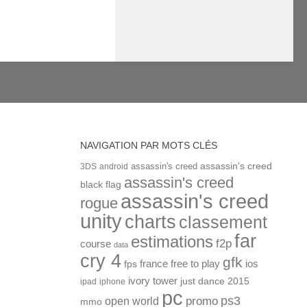
NAVIGATION PAR MOTS CLÉS
assassin's creed
assassin's creed
3DS
android
assassin's creed
black flag
assassin's creed
rogue
unity
charts
classement
far
estimations
f2p
course
data
cry 4
gfk
ios
france
free to play
fps
ivory tower
just dance 2015
ipad
iphone
pc
ps3
open world
promo
mmo