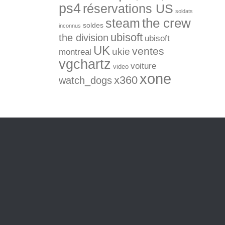
ps4
réservations US
soldats
the crew
steam
soldes
inconnus
ubisoft
the division
ubisoft
UK
ventes
ukie
montreal
vgchartz
voiture
video
xone
x360
watch_dogs