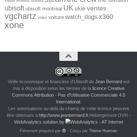
soldes
soldats inconnus
UK
ubisoft
ventes
ukie
ubisoft montreal
vgchartz
x360
watch_dogs
voiture
video
xone
Veille économique et financière d'Ubisoft
de
Jean Bernard
est
mis à disposition selon les termes de la
licence Creative
Commons Attribution - Pas d’Utilisation Commerciale 4.0
International
.
Les autorisations au-delà du champ de cette licence peuvent
être obtenues à
http://www.jeanbernard.fr
.Hébergement OVH -
WebAnalytics solution by
Fièrement propulsé par
- Conçu par
Thème Hueman