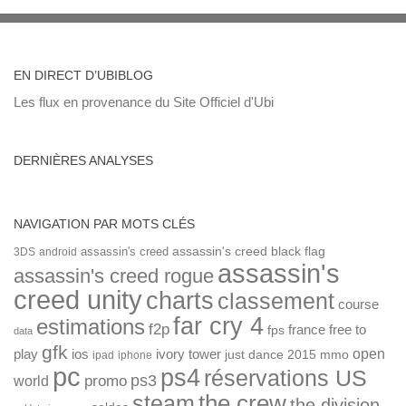
EN DIRECT D’UBIBLOG
Les flux en provenance du Site Officiel d'Ubi
DERNIÈRES ANALYSES
NAVIGATION PAR MOTS CLÉS
assassin's creed
assassin's creed black flag
3DS
android
assassin's
assassin's creed rogue
creed unity
charts
classement
course
far cry 4
estimations
f2p
france
free to
fps
data
gfk
open
ios
play
ivory tower
just dance 2015
mmo
ipad
iphone
pc
ps4
réservations US
ps3
world
promo
the crew
steam
the division