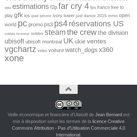
far cry 4
estimations
f2p
france
free to
fps
data
gfk
open
ios
play
ivory tower
just dance 2015
mmo
ipad
iphone
pc
ps4
réservations US
ps3
world
promo
the crew
steam
the division
soldes
soldats inconnus
UK
ubisoft
ventes
ukie
ubisoft montreal
vgchartz
x360
watch_dogs
voiture
video
xone
Veille économique et financière d'Ubisoft
de
Jean Bernard
est
mis à disposition selon les termes de la
licence Creative
Commons Attribution - Pas d’Utilisation Commerciale 4.0
International
.