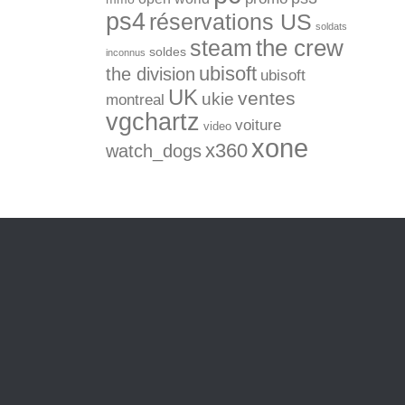
ps4
réservations US
soldats
the crew
steam
soldes
inconnus
ubisoft
the division
ubisoft
UK
ventes
ukie
montreal
vgchartz
voiture
video
xone
x360
watch_dogs