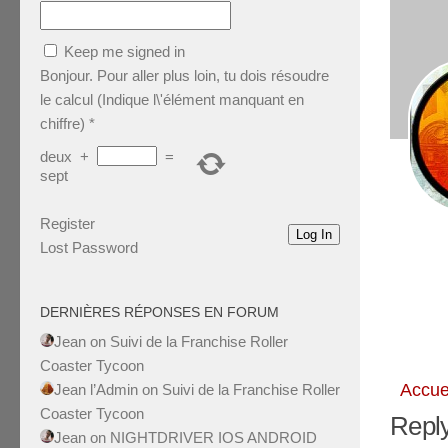
Keep me signed in
Bonjour. Pour aller plus loin, tu dois résoudre
le calcul (Indique l\'élément manquant en
chiffre)
*
deux
+
=
sept
Register
Log In
Lost Password
DERNIÈRES RÉPONSES EN FORUM
Jean
on
Suivi de la Franchise Roller
Coaster Tycoon
Accue
Jean l’Admin
on
Suivi de la Franchise Roller
Coaster Tycoon
Reply
Jean
on
NIGHTDRIVER IOS ANDROID