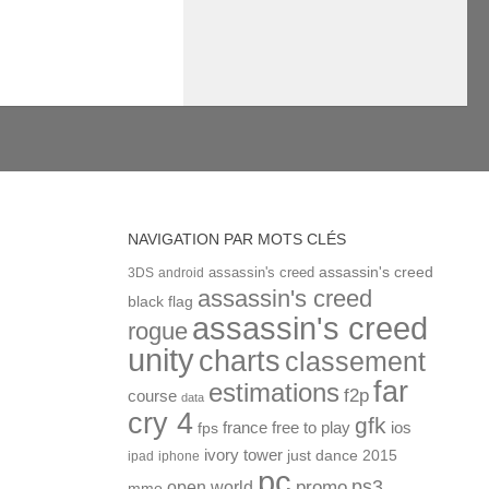
NAVIGATION PAR MOTS CLÉS
assassin's creed
assassin's creed
3DS
android
assassin's creed
black flag
assassin's creed
rogue
unity
charts
classement
far
estimations
f2p
course
data
cry 4
gfk
ios
france
free to play
fps
ivory tower
just dance 2015
ipad
iphone
pc
ps3
open world
promo
mmo