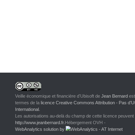
Veille économique et financière d'Ubisoft
de
Jean Bernard
est
termes de la
licence Creative Commons Attribution - Pas d’Ut
International
.
Les autorisations au-delà du champ de cette licence peuvent
http://www.jeanbernard.fr
.Hébergement OVH -
WebAnalytics solution by