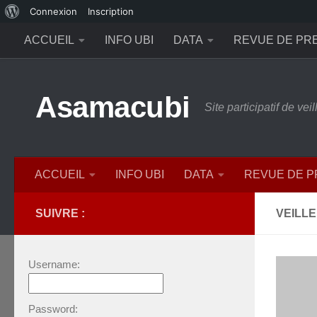
À
Connexion
Inscription
Skip to content
propos
ACCUEIL
INFO UBI
DATA
REVUE DE PR
de
WordPress
Asamacubi
Site participatif de ve
ACCUEIL
INFO UBI
DATA
REVUE DE 
SUIVRE :
VEILLE
Username:
Password: