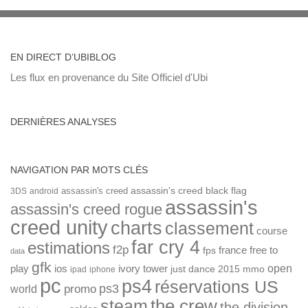
EN DIRECT D’UBIBLOG
Les flux en provenance du Site Officiel d'Ubi
DERNIÈRES ANALYSES
NAVIGATION PAR MOTS CLÉS
assassin's creed
assassin's creed black flag
3DS
android
assassin's
assassin's creed rogue
creed unity
charts
classement
course
far cry 4
estimations
f2p
france
free to
fps
data
gfk
open
ios
play
ivory tower
just dance 2015
mmo
ipad
iphone
pc
ps4
réservations US
ps3
world
promo
the crew
steam
the division