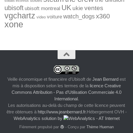
soldes
soldats inconnus
UK
ubisoft
ventes
ukie
ubisoft montreal
vgchartz
x360
watch_dogs
voiture
video
xone
Veille économique et financière d'Ubisoft
de
Jean Bernard
est
mis à disposition selon les termes de la
licence Creative
Commons Attribution - Pas d’Utilisation Commerciale 4.0
International
.
Les autorisations au-delà du champ de cette licence peuvent
être obtenues à
http://www.jeanbernard.fr
.Hébergement OVH -
WebAnalytics solution by
Fièrement propulsé par
- Conçu par
Thème Hueman