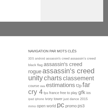
NAVIGATION PAR MOTS CLÉS
assassin's creed
assassin's creed
3DS
android
assassin's creed
black flag
assassin's creed
rogue
unity
charts
classement
far
estimations
f2p
course
data
cry 4
gfk
ios
france
free to play
fps
ivory tower
just dance 2015
ipad
iphone
pc
ps3
open world
promo
mmo