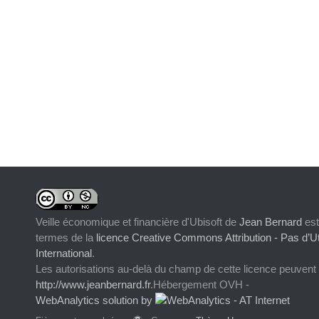
Veille économique et financière d'Ubisoft
de
Jean Bernard
est
termes de la
licence Creative Commons Attribution - Pas d’Ut
International
.
Les autorisations au-delà du champ de cette licence peuvent
http://www.jeanbernard.fr
.Hébergement OVH -
WebAnalytics solution by