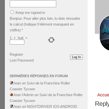
Keep me signed in
Bonjour. Pour aller plus loin, tu dois résoudre
le calcul (Indique l\'élément manquant en
chiffre)
*
1
+
huit
=
Register
Log In
Lost Password
DERNIÈRES RÉPONSES EN FORUM
Jean
on
Suivi de la Franchise Roller
Coaster Tycoon
Accue
Jean l’Admin
on
Suivi de la Franchise Roller
Coaster Tycoon
Reply
Jean
on
NIGHTDRIVER IOS ANDROID