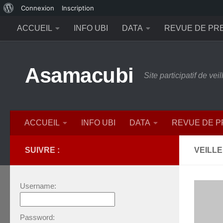
À
Connexion
Inscription
Skip to content
propos
ACCUEIL
INFO UBI
DATA
REVUE DE PR
de
WordPress
Asamacubi
Site participatif de ve
ACCUEIL
INFO UBI
DATA
REVUE DE 
SUIVRE :
VEILLE
Username:
Password: