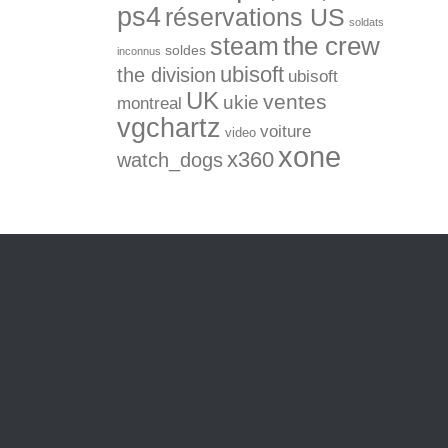
ps4
réservations US
soldats
the crew
steam
soldes
inconnus
ubisoft
the division
ubisoft
UK
ventes
ukie
montreal
vgchartz
voiture
video
xone
x360
watch_dogs