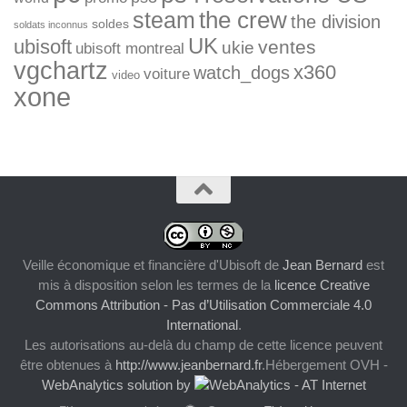
the crew
steam
the division
soldes
soldats inconnus
UK
ubisoft
ventes
ukie
ubisoft montreal
vgchartz
x360
watch_dogs
voiture
video
xone
Veille économique et financière d'Ubisoft
de
Jean Bernard
est
mis à disposition selon les termes de la
licence Creative
Commons Attribution - Pas d’Utilisation Commerciale 4.0
International
.
Les autorisations au-delà du champ de cette licence peuvent
être obtenues à
http://www.jeanbernard.fr
.Hébergement OVH -
WebAnalytics solution by