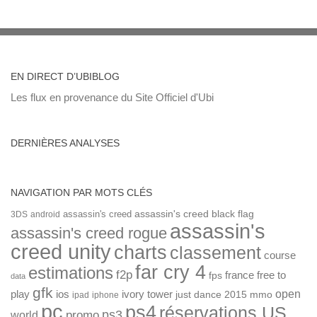
EN DIRECT D’UBIBLOG
Les flux en provenance du Site Officiel d'Ubi
DERNIÈRES ANALYSES
NAVIGATION PAR MOTS CLÉS
assassin's creed
assassin's creed black flag
3DS
android
assassin's
assassin's creed rogue
creed unity
charts
classement
course
far cry 4
estimations
f2p
france
free to
fps
data
gfk
open
ios
play
ivory tower
just dance 2015
mmo
ipad
iphone
pc
ps4
réservations US
ps3
world
promo