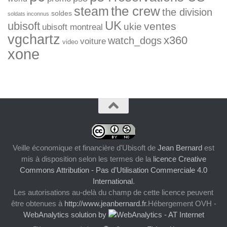
the crew
steam
the division
soldes
soldats inconnus
UK
ubisoft
ventes
ukie
ubisoft montreal
vgchartz
x360
watch_dogs
voiture
video
xone
Veille économique et financière d'Ubisoft
de
Jean Bernard
est
mis à disposition selon les termes de la
licence Creative
Commons Attribution - Pas d’Utilisation Commerciale 4.0
International
.
Les autorisations au-delà du champ de cette licence peuvent
être obtenues à
http://www.jeanbernard.fr
.Hébergement OVH -
WebAnalytics solution by