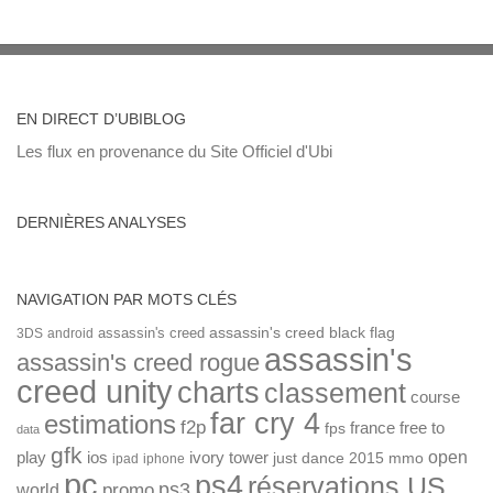
EN DIRECT D’UBIBLOG
Les flux en provenance du Site Officiel d'Ubi
DERNIÈRES ANALYSES
NAVIGATION PAR MOTS CLÉS
assassin's creed
assassin's creed black flag
3DS
android
assassin's
assassin's creed rogue
creed unity
charts
classement
course
far cry 4
estimations
f2p
france
free to
fps
data
gfk
open
ios
play
ivory tower
just dance 2015
mmo
ipad
iphone
pc
ps4
réservations US
ps3
world
promo