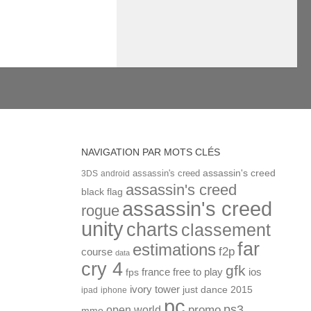
NAVIGATION PAR MOTS CLÉS
assassin's creed
assassin's creed
3DS
android
assassin's creed
black flag
assassin's creed
rogue
unity
charts
classement
far
estimations
f2p
course
data
cry 4
gfk
ios
france
free to play
fps
ivory tower
just dance 2015
ipad
iphone
pc
ps3
open world
promo
mmo