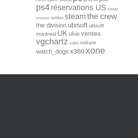
ps4
réservations US
soldats
the crew
steam
soldes
inconnus
ubisoft
the division
ubisoft
UK
ventes
ukie
montreal
vgchartz
voiture
video
xone
x360
watch_dogs