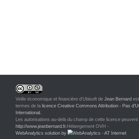
Veille économique et financière d'Ubisoft
de
Jean Bernard
est
termes de la
licence Creative Commons Attribution - Pas d’Ut
International
.
Les autorisations au-delà du champ de cette licence peuvent
http://www.jeanbernard.fr
.Hébergement OVH -
WebAnalytics solution by