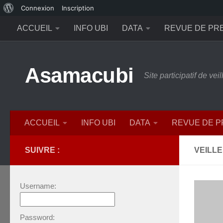
À
Connexion
Inscription
Skip to content
propos
ACCUEIL
INFO UBI
DATA
REVUE DE PR
de
WordPress
Asamacubi
Site participatif de ve
ACCUEIL
INFO UBI
DATA
REVUE DE 
SUIVRE :
VEILLE
Username:
Password: