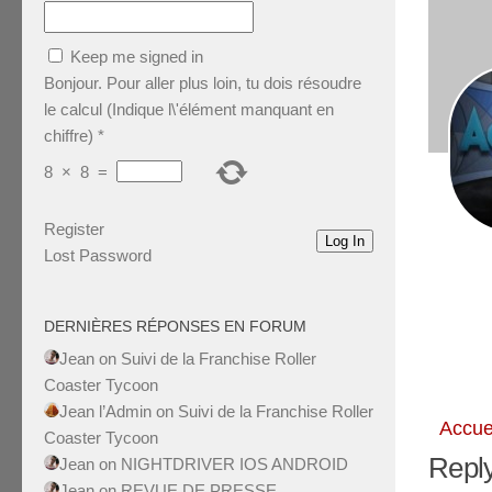
Keep me signed in
Bonjour. Pour aller plus loin, tu dois résoudre
le calcul (Indique l\'élément manquant en
chiffre)
*
8
×
8
=
Register
Log In
Lost Password
DERNIÈRES RÉPONSES EN FORUM
Jean
on
Suivi de la Franchise Roller
Coaster Tycoon
Jean l’Admin
on
Suivi de la Franchise Roller
Accue
Coaster Tycoon
Reply
Jean
on
NIGHTDRIVER IOS ANDROID
Jean
on
REVUE DE PRESSE