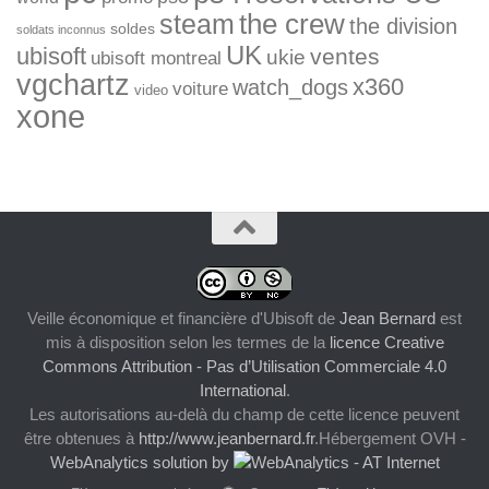
the crew
steam
the division
soldes
soldats inconnus
UK
ubisoft
ventes
ukie
ubisoft montreal
vgchartz
x360
watch_dogs
voiture
video
xone
Veille économique et financière d'Ubisoft
de
Jean Bernard
est
mis à disposition selon les termes de la
licence Creative
Commons Attribution - Pas d’Utilisation Commerciale 4.0
International
.
Les autorisations au-delà du champ de cette licence peuvent
être obtenues à
http://www.jeanbernard.fr
.Hébergement OVH -
WebAnalytics solution by