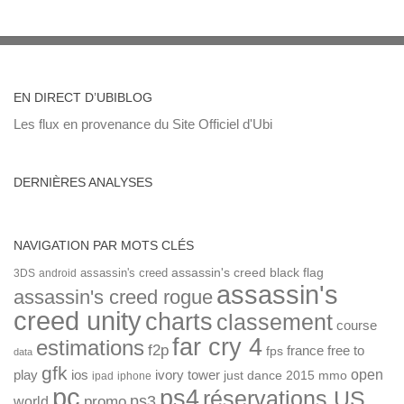
EN DIRECT D’UBIBLOG
Les flux en provenance du Site Officiel d'Ubi
DERNIÈRES ANALYSES
NAVIGATION PAR MOTS CLÉS
assassin's creed
assassin's creed black flag
3DS
android
assassin's
assassin's creed rogue
creed unity
charts
classement
course
far cry 4
estimations
f2p
france
free to
fps
data
gfk
open
ios
play
ivory tower
just dance 2015
mmo
ipad
iphone
pc
ps4
réservations US
ps3
world
promo