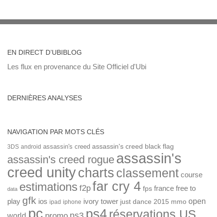
EN DIRECT D’UBIBLOG
Les flux en provenance du Site Officiel d'Ubi
DERNIÈRES ANALYSES
NAVIGATION PAR MOTS CLÉS
assassin's creed
assassin's creed black flag
3DS
android
assassin's
assassin's creed rogue
creed unity
charts
classement
course
far cry 4
estimations
f2p
france
free to
fps
data
gfk
open
ios
play
ivory tower
just dance 2015
mmo
ipad
iphone
pc
ps4
réservations US
ps3
world
promo