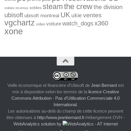
the crew
steam
the division
soldes
soldats inconnus
UK
ubisoft
ventes
ukie
ubisoft montreal
vgchartz
x360
watch_dogs
voiture
video
xone
Veille économique et financière d'Ubisoft
de
Jean Bernard
est
mis à disposition selon les termes de la
licence Creative
Commons Attribution - Pas d’Utilisation Commerciale 4.0
International
.
Les autorisations au-delà du champ de cette licence peuvent
être obtenues à
http://www.jeanbernard.fr
.Hébergement OVH -
WebAnalytics solution by