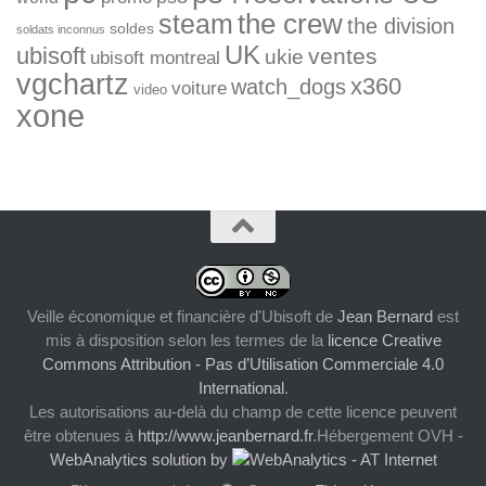
the crew
steam
the division
soldes
soldats inconnus
UK
ubisoft
ventes
ukie
ubisoft montreal
vgchartz
x360
watch_dogs
voiture
video
xone
Veille économique et financière d'Ubisoft
de
Jean Bernard
est
mis à disposition selon les termes de la
licence Creative
Commons Attribution - Pas d’Utilisation Commerciale 4.0
International
.
Les autorisations au-delà du champ de cette licence peuvent
être obtenues à
http://www.jeanbernard.fr
.Hébergement OVH -
WebAnalytics solution by