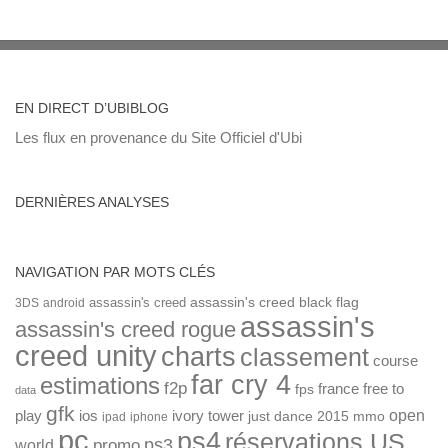
EN DIRECT D’UBIBLOG
Les flux en provenance du Site Officiel d'Ubi
DERNIÈRES ANALYSES
NAVIGATION PAR MOTS CLÉS
assassin's creed
assassin's creed black flag
3DS
android
assassin's
assassin's creed rogue
creed unity
charts
classement
course
far cry 4
estimations
f2p
france
free to
fps
data
gfk
open
ios
play
ivory tower
just dance 2015
mmo
ipad
iphone
pc
ps4
réservations US
ps3
world
promo