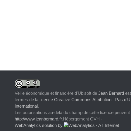
Veille économique et financière d'Ubisoft
de
Jean Bernard
est
termes de la
licence Creative Commons Attribution - Pas d’Ut
International
.
Les autorisations au-delà du champ de cette licence peuvent
http://www.jeanbernard.fr
.Hébergement OVH -
WebAnalytics solution by