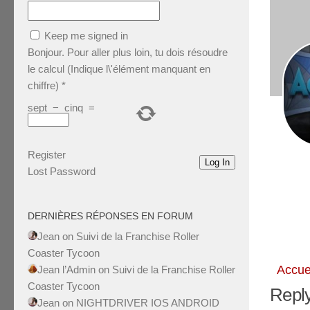
Keep me signed in
Bonjour. Pour aller plus loin, tu dois résoudre
le calcul (Indique l\'élément manquant en
chiffre)
*
sept
−
cinq
=
Register
Log In
Lost Password
DERNIÈRES RÉPONSES EN FORUM
Jean
on
Suivi de la Franchise Roller
Coaster Tycoon
Accue
Jean l’Admin
on
Suivi de la Franchise Roller
Coaster Tycoon
Reply
Jean
on
NIGHTDRIVER IOS ANDROID