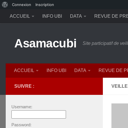
À
Connexion
Inscription
Skip to content
propos
ACCUEIL
INFO UBI
DATA
REVUE DE PR
de
WordPress
Asamacubi
Site participatif de ve
ACCUEIL
INFO UBI
DATA
REVUE DE 
SUIVRE :
VEILLE
Username:
Password: