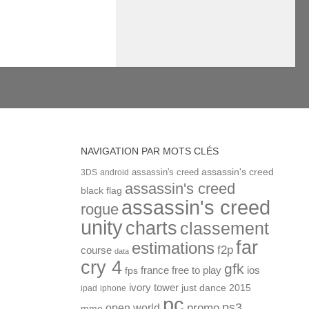
NAVIGATION PAR MOTS CLÉS
assassin's creed
assassin's creed
3DS
android
assassin's creed
black flag
assassin's creed
rogue
unity
charts
classement
far
estimations
f2p
course
data
cry 4
gfk
ios
france
free to play
fps
ivory tower
just dance 2015
ipad
iphone
pc
ps3
open world
promo
mmo