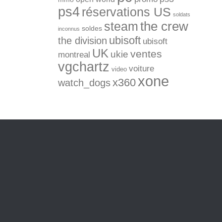
ps4
réservations US
soldats
the crew
steam
soldes
inconnus
ubisoft
the division
ubisoft
UK
ventes
ukie
montreal
vgchartz
voiture
video
xone
x360
watch_dogs