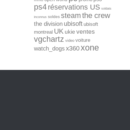
ps4
réservations US
soldats
the crew
steam
soldes
inconnus
ubisoft
the division
ubisoft
UK
ventes
ukie
montreal
vgchartz
voiture
video
xone
x360
watch_dogs