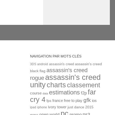
NAVIGATION PAR MOTS CLÉS
assassin's creed
assassin's creed
3DS
android
assassin's creed
black flag
assassin's creed
rogue
unity
charts
classement
far
estimations
f2p
course
data
cry 4
gfk
ios
france
free to play
fps
ivory tower
just dance 2015
ipad
iphone
pc
ps3
open world
promo
mmo