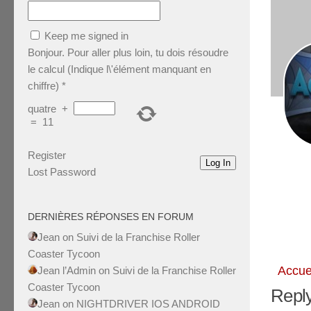
Keep me signed in
Bonjour. Pour aller plus loin, tu dois résoudre
le calcul (Indique l\'élément manquant en
chiffre)
*
quatre
+
=
11
Register
Log In
Lost Password
DERNIÈRES RÉPONSES EN FORUM
Jean
on
Suivi de la Franchise Roller
Coaster Tycoon
Accue
Jean l’Admin
on
Suivi de la Franchise Roller
Coaster Tycoon
Reply
Jean
on
NIGHTDRIVER IOS ANDROID