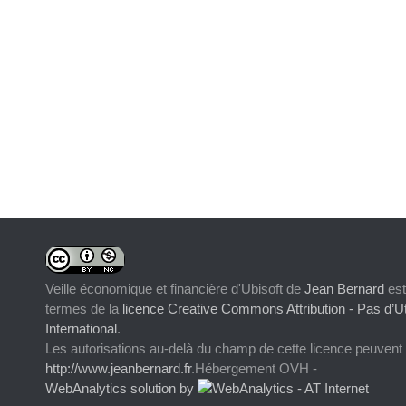
Veille économique et financière d'Ubisoft
de
Jean Bernard
est
termes de la
licence Creative Commons Attribution - Pas d’Ut
International
.
Les autorisations au-delà du champ de cette licence peuvent
http://www.jeanbernard.fr
.Hébergement OVH -
WebAnalytics solution by