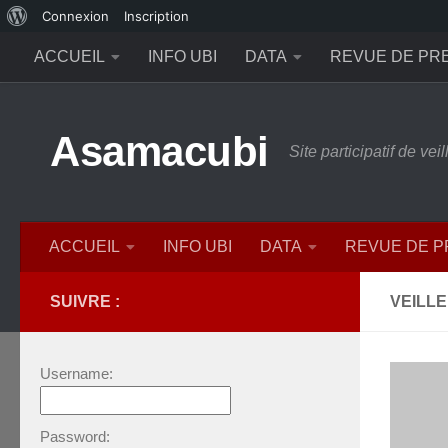
À
Connexion
Inscription
Skip to content
propos
ACCUEIL
INFO UBI
DATA
REVUE DE PR
de
WordPress
Asamacubi
Site participatif de ve
ACCUEIL
INFO UBI
DATA
REVUE DE 
SUIVRE :
VEILLE
Username:
Password: