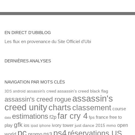
EN DIRECT D’UBIBLOG
Les flux en provenance du Site Officiel d'Ubi
DERNIÈRES ANALYSES
NAVIGATION PAR MOTS CLÉS
assassin's creed
assassin's creed black flag
3DS
android
assassin's
assassin's creed rogue
creed unity
charts
classement
course
far cry 4
estimations
f2p
france
free to
fps
data
gfk
open
ios
play
ivory tower
just dance 2015
mmo
ipad
iphone
pc
ps4
réservations US
ps3
world
promo