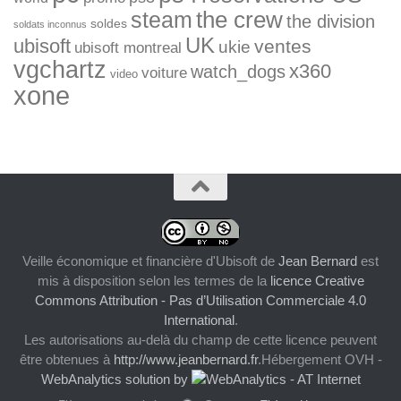
the crew
steam
the division
soldes
soldats inconnus
UK
ubisoft
ventes
ukie
ubisoft montreal
vgchartz
x360
watch_dogs
voiture
video
xone
Veille économique et financière d'Ubisoft
de
Jean Bernard
est
mis à disposition selon les termes de la
licence Creative
Commons Attribution - Pas d’Utilisation Commerciale 4.0
International
.
Les autorisations au-delà du champ de cette licence peuvent
être obtenues à
http://www.jeanbernard.fr
.Hébergement OVH -
WebAnalytics solution by