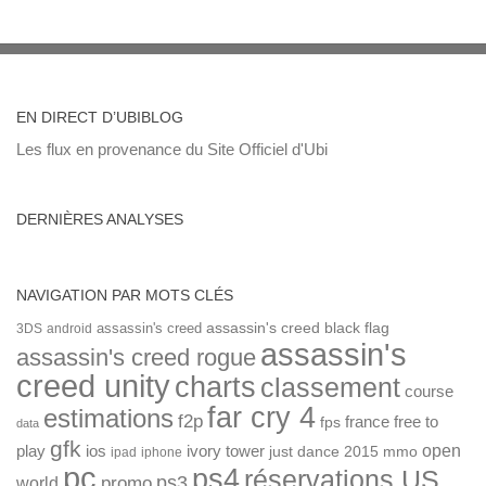
EN DIRECT D’UBIBLOG
Les flux en provenance du Site Officiel d'Ubi
DERNIÈRES ANALYSES
NAVIGATION PAR MOTS CLÉS
assassin's creed
assassin's creed black flag
3DS
android
assassin's
assassin's creed rogue
creed unity
charts
classement
course
far cry 4
estimations
f2p
france
free to
fps
data
gfk
open
ios
play
ivory tower
just dance 2015
mmo
ipad
iphone
pc
ps4
réservations US
ps3
world
promo