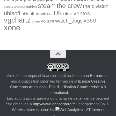
the crew
steam
the division
soldes
soldats inconnus
UK
ubisoft
ventes
ukie
ubisoft montreal
vgchartz
x360
watch_dogs
voiture
video
xone
Veille économique et financière d'Ubisoft
de
Jean Bernard
est
mis à disposition selon les termes de la
licence Creative
Commons Attribution - Pas d’Utilisation Commerciale 4.0
International
.
Les autorisations au-delà du champ de cette licence peuvent
être obtenues à
http://www.jeanbernard.fr
.Hébergement OVH -
WebAnalytics solution by