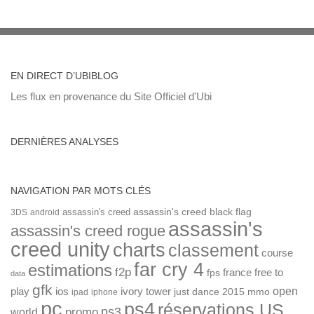
EN DIRECT D’UBIBLOG
Les flux en provenance du Site Officiel d'Ubi
DERNIÈRES ANALYSES
NAVIGATION PAR MOTS CLÉS
assassin's creed
assassin's creed black flag
3DS
android
assassin's
assassin's creed rogue
creed unity
charts
classement
course
far cry 4
estimations
f2p
france
free to
fps
data
gfk
open
ios
play
ivory tower
just dance 2015
mmo
ipad
iphone
pc
ps4
réservations US
ps3
world
promo