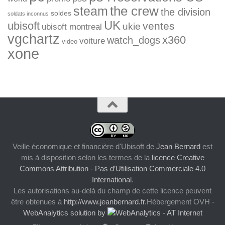
the crew
steam
the division
soldes
soldats inconnus
UK
ubisoft
ventes
ukie
ubisoft montreal
vgchartz
x360
watch_dogs
voiture
video
xone
Veille économique et financière d'Ubisoft
de
Jean Bernard
est
mis à disposition selon les termes de la
licence Creative
Commons Attribution - Pas d’Utilisation Commerciale 4.0
International
.
Les autorisations au-delà du champ de cette licence peuvent
être obtenues à
http://www.jeanbernard.fr
.Hébergement OVH -
WebAnalytics solution by