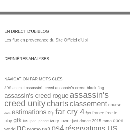
EN DIRECT D’UBIBLOG
Les flux en provenance du Site Officiel d'Ubi
DERNIÈRES ANALYSES
NAVIGATION PAR MOTS CLÉS
assassin's creed
assassin's creed black flag
3DS
android
assassin's
assassin's creed rogue
creed unity
charts
classement
course
far cry 4
estimations
f2p
france
free to
fps
data
gfk
open
ios
play
ivory tower
just dance 2015
mmo
ipad
iphone
pc
ps4
réservations US
ps3
world
promo