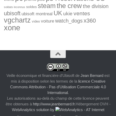
the crew
steam
the division
soldes
soldats inconnus
UK
ubisoft
ventes
ukie
ubisoft montreal
vgchartz
x360
watch_dogs
voiture
video
xone
Veille économique et financière d'Ubisoft
de
Jean Bernard
est
mis à disposition selon les termes de la
licence Creative
Commons Attribution - Pas d’Utilisation Commerciale 4.0
International
.
Les autorisations au-delà du champ de cette licence peuvent
être obtenues à
http://www.jeanbernard.fr
.Hébergement OVH -
WebAnalytics solution by