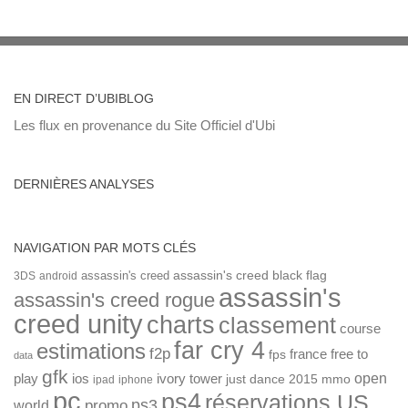
EN DIRECT D’UBIBLOG
Les flux en provenance du Site Officiel d'Ubi
DERNIÈRES ANALYSES
NAVIGATION PAR MOTS CLÉS
assassin's creed
assassin's creed black flag
3DS
android
assassin's
assassin's creed rogue
creed unity
charts
classement
course
far cry 4
estimations
f2p
france
free to
fps
data
gfk
open
ios
play
ivory tower
just dance 2015
mmo
ipad
iphone
pc
ps4
réservations US
ps3
world
promo