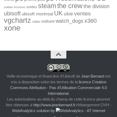
the crew
steam
the division
soldes
soldats inconnus
UK
ubisoft
ventes
ukie
ubisoft montreal
vgchartz
x360
watch_dogs
voiture
video
xone
Veille économique et financière d'Ubisoft
de
Jean Bernard
est
mis à disposition selon les termes de la
licence Creative
Commons Attribution - Pas d’Utilisation Commerciale 4.0
International
.
Les autorisations au-delà du champ de cette licence peuvent
être obtenues à
http://www.jeanbernard.fr
.Hébergement OVH -
WebAnalytics solution by